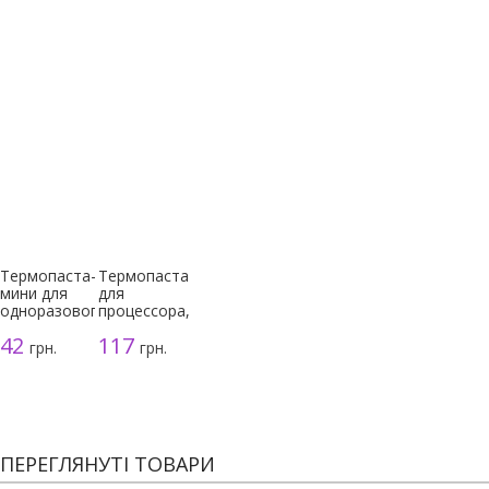
Термопаста-
Термопаста
мини для
для
одноразового
процессора,
использования
серая, 3г
42
117
грн.
грн.
ПЕРЕГЛЯНУТІ ТОВАРИ