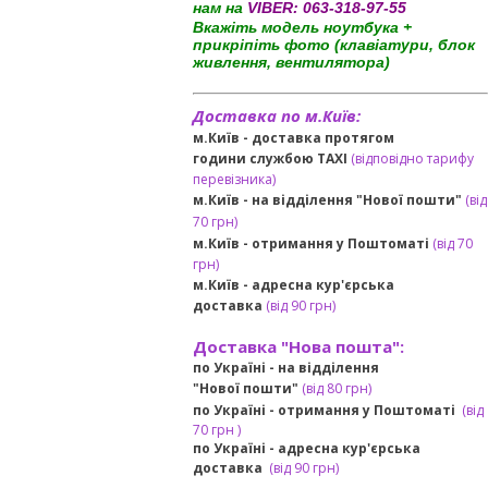
нам на
VIBER:
063-318-97-55
Вкажіть модель ноутбука +
прикріпіть фото (клавіатури, блок
живлення, вентилятора)
Доставка по м.Київ:
м.Київ - доставка протягом
години службою TAXI
(відповідно тарифу
перевізника)
м.Київ - на відділення "Нової пошти"
(від
70 грн)
м.Київ -
отримання у Поштоматі
(від 70
грн)
м.Київ -
адресна кур'єрська
доставка
(
від
90 грн
)
Доставка "Нова пошта":
по Україні -
на відділення
"Нової пошти"
(від 80 грн)
по Україні - отримання у
Поштоматі
(від
7
0 грн
)
по Україні - адресна кур'єрська
доставка
(
від
90 грн)