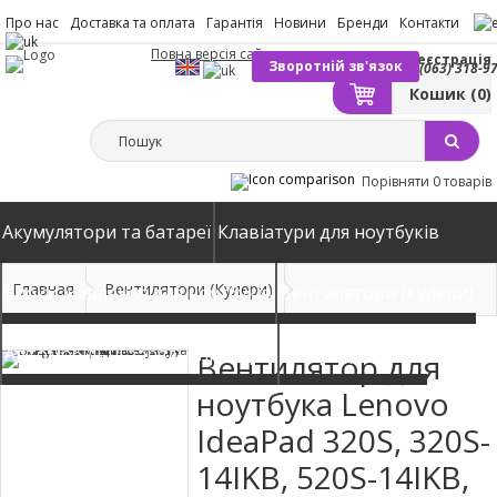
Про нас
Доставка та оплата
Гарантія
Новини
Бренди
Контакти
Повна версія сайту
Вхід
Реєстрація
Зворотній зв'язок
(063) 318-9
Кошик
(0)
Порівняти
0 товарів
Акумулятори та батареї
Клавіатури для ноутбуків
Главная
Вентилятори (Кулери)
Блоки живлення для ноутбуків
Вентилятори (Кулери)
Автомобільні зарядні пристрої
Матриці екрани
Вентилятор для
ноутбука Lenovo
IdeaPad 320S, 320S-
14IKB, 520S-14IKB,