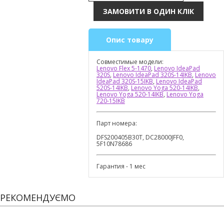
Опис товару
Совместимые модели:
Lenovo Flex 5-1470
,
Lenovo IdeaPad
320S
,
Lenovo IdeaPad 320S-14IKB
,
Lenovo
IdeaPad 320S-15IKB
,
Lenovo IdeaPad
520S-14IKB
,
Lenovo Yoga 520-14IKB
,
Lenovo Yoga 520-14IKB
,
Lenovo Yoga
720-15IKB
Парт номера:
DFS200405B30T, DC28000JFF0,
5F10N78686
Гарантия - 1 мес
РЕКОМЕНДУЄМО