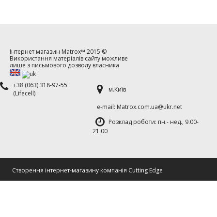
Інтернет магазин
Matrox™
2015 ©
Використання матеріалів сайту можливе
лише з письмового дозволу власника
+38 (063) 318-97-55
м.Київ
(Lifecell)
е-mаil: Matrox.com.ua@ukr.net
Розклад роботи: пн.- нед., 9.00-
21.00
Cтворення інтернет-магазину компанія Cutting Edge