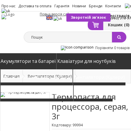
Про нас
Доставка та оплата
Гарантія
Новини
Бренди
Контакти
Повна версія сайту
Вхід
Реєстрація
Зворотній зв'язок
(063) 318-9
Кошик
(0)
Порівняти
0 товарів
Акумулятори та батареї
Клавіатури для ноутбуків
Главная
Вентилятори (Кулери)
Блоки живлення для ноутбуків
Вентилятори (Кулери)
Автомобільні зарядні пристрої
Матриці екрани
Термопаста для
процессора, серая,
3г
Код товару: 99994