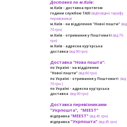
Доставка по м.Київ:
м.Київ - доставка протягом
години службою TAXI
(відповідно тарифу
перевізника)
м.Київ - на відділення "Нової пошти"
(від
70 грн)
м.Київ -
отримання у Поштоматі
(від 70
грн)
м.Київ -
адресна кур'єрська
доставка
(
від
90 грн
)
Доставка "Нова пошта":
по Україні -
на відділення
"Нової пошти"
(від 80 грн)
по Україні - отримання у
Поштоматі
(від
7
0 грн
)
по Україні - адресна кур'єрська
доставка
(
від
90 грн)
Доставка перевізниками
"Укрпошта", "MEEST"
"MEEST"
відправка
(від 45 грн
)
"Укрпошта"
відправка
(від 45 грн
)