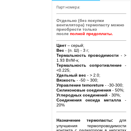
Парт номера:
Отдельно (без покупки
вентилятора) термопасту можно
приобрести только
после
полной предоплаты.
Цвет
– серый;
Вес
- (п. Ш) - 3 г;
Термальность проводимости
- >
1.93 Вт/М-к;
Термальность сопротивление
-
<0.225;
Удельный вес
- > 2.0;
Вязкость
- -50 ~ 300;
Управление temoreture
- -30-300;
Силиконовые соединения
- 50%;
Углеродных соединений
- 30%;
Соединения оксида металла
-
20%
Назначение термопасты:
для
улучшения термопроводимости
контакта с радиатором в чипсетах