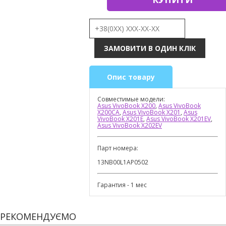
Опис товару
Совместимые модели:
Asus VivoBook X200
,
Asus VivoBook
X200CA
,
Asus VivoBook X201
,
Asus
VivoBook X201E
,
Asus VivoBook X201EV
,
Asus VivoBook X202EV
Парт номера:
13NB00L1AP0502
Гарантия - 1 мес
РЕКОМЕНДУЄМО