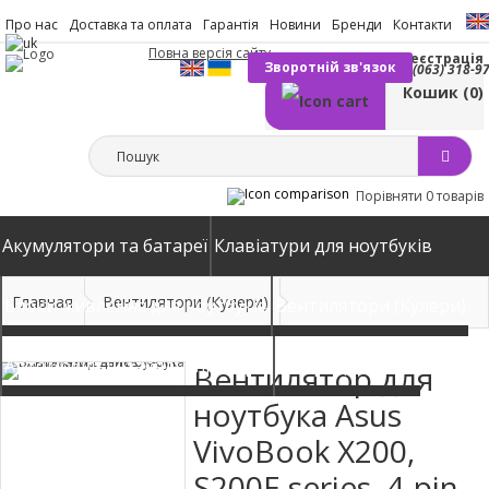
Про нас
Доставка та оплата
Гарантія
Новини
Бренди
Контакти
Повна версія сайту
Вхід
Реєстрація
Зворотній зв'язок
(063) 318-9
Кошик
(0)
Порівняти
0 товарів
Акумулятори та батареї
Клавіатури для ноутбуків
Главная
Вентилятори (Кулери)
Блоки живлення для ноутбуків
Вентилятори (Кулери)
Автомобільні зарядні пристрої
Матриці екрани
Вентилятор для
ноутбука Asus
VivoBook X200,
S200E series, 4-pin