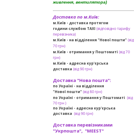
живлення, вентилятора)
Доставка по м.Київ:
м.Київ - доставка протягом
години службою TAXI
(відповідно тарифу
перевізника)
м.Київ - на відділення "Нової пошти"
(від
70 грн)
м.Київ -
отримання у Поштоматі
(від 70
грн)
м.Київ -
адресна кур'єрська
доставка
(
від
90 грн
)
Доставка "Нова пошта":
по Україні -
на відділення
"Нової пошти"
(від 80 грн)
по Україні - отримання у
Поштоматі
(від
7
0 грн
)
по Україні - адресна кур'єрська
доставка
(
від
90 грн)
Доставка перевізниками
"Укрпошта", "MEEST"