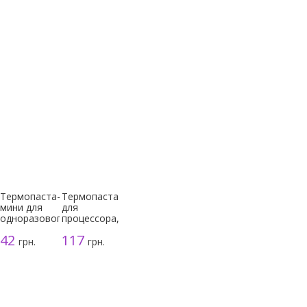
Термопаста-
Термопаста
мини для
для
одноразового
процессора,
использования
серая, 3г
42
117
грн.
грн.