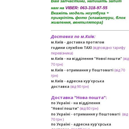
Вам запчастини, напишіть запит
нам на
VIBER:
063-318-97-55
Вкажіть модель ноутбука +
прикріпіть фото (клавіатури, блок
живлення, вентилятора)
Доставка по м.Київ:
м.Київ - доставка протягом
години службою TAXI
(відповідно тарифу
перевізника)
м.Київ - на відділення "Нової пошти"
(від
70 грн)
м.Київ -
отримання у Поштоматі
(від 70
грн)
м.Київ -
адресна кур'єрська
доставка
(
від
90 грн
)
Доставка "Нова пошта":
по Україні -
на відділення
"Нової пошти"
(від 80 грн)
по Україні - отримання у
Поштоматі
(від
7
0 грн
)
по Україні - адресна кур'єрська