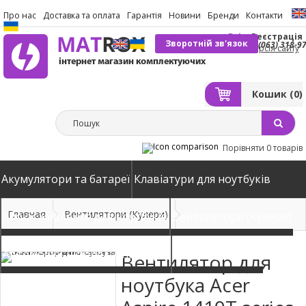
Про нас
Доставка та оплата
Гарантія
Новини
Бренди
Контакти
Вхід
Реєстрація
Зворотній зв'язок
(063) 318-9
Повна версія сайту
Кошик
(0)
Порівняти
0 товарів
Акумулятори та батареї
Клавіатури для ноутбуків
Главная
Вентилятори (Кулери)
Блоки живлення для ноутбуків
Вентилятори (Кулери)
Автомобільні зарядні пристрої
Матриці екрани
Вентилятор для
ноутбука Acer