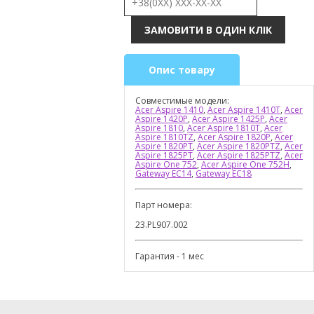
Опис товару
Совместимые модели:
Acer Aspire 1410
,
Acer Aspire 1410T
,
Acer
Aspire 1420P
,
Acer Aspire 1425P
,
Acer
Aspire 1810
,
Acer Aspire 1810T
,
Acer
Aspire 1810TZ
,
Acer Aspire 1820P
,
Acer
Aspire 1820PT
,
Acer Aspire 1820PTZ
,
Acer
Aspire 1825PT
,
Acer Aspire 1825PTZ
,
Acer
Aspire One 752
,
Acer Aspire One 752H
,
Gateway EC14
,
Gateway EC18
Парт номера:
23.PL907.002
Гарантия - 1 мес