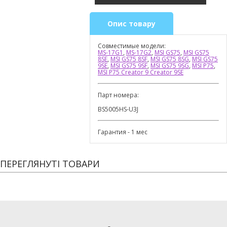
Опис товару
Совместимые модели:
MS-17G1
,
MS-17G2
,
MSI GS75
,
MSI GS75
8SE
,
MSI GS75 8SF
,
MSI GS75 8SG
,
MSI GS75
9SE
,
MSI GS75 9SF
,
MSI GS75 9SG
,
MSI P75
,
MSI P75 Creator 9 Creator 9SE
Парт номера:
BS5005HS-U3J
Гарантия - 1 мес
ПЕРЕГЛЯНУТІ ТОВАРИ