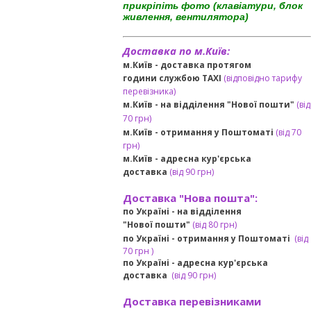
прикріпіть фото (клавіатури, блок
живлення, вентилятора)
Доставка по м.Київ:
м.Київ - доставка протягом
години службою TAXI
(відповідно тарифу
перевізника)
м.Київ - на відділення "Нової пошти"
(від
70 грн)
м.Київ -
отримання у Поштоматі
(від 70
грн)
м.Київ -
адресна кур'єрська
доставка
(
від
90 грн
)
Доставка "Нова пошта":
по Україні -
на відділення
"Нової пошти"
(від 80 грн)
по Україні - отримання у
Поштоматі
(від
7
0 грн
)
по Україні - адресна кур'єрська
доставка
(
від
90 грн)
Доставка перевізниками