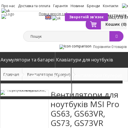
Про нас
Доставка та оплата
Гарантія
Новини
Бренди
Контакти
Повна версія сайту
Вхід
Реєстрація
Зворотній зв'язок
(063) 318-9
Кошик
(0)
Порівняти
0 товарів
Акумулятори та батареї
Клавіатури для ноутбуків
Главная
Вентилятори (Кулери)
Блоки живлення для ноутбуків
Вентилятори (Кулери)
Автомобільні зарядні пристрої
Матриці екрани
Вентилятори для
ноутбуків MSI Pro
GS63, GS63VR,
GS73, GS73VR