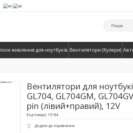
локи живлення для ноутбуків
Вентилятори (Кулери)
Авт
Вентилятори для ноутбуків
GL704, GL704GM, GL704GV,
pin (лівий+правий), 12V
Код товару: 15184
Додати до порівняння