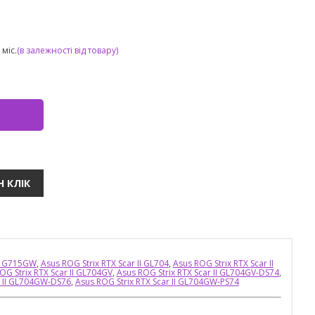
міс.
(в залежності від товару)
II G715GW
,
Asus ROG Strix RTX Scar II GL704
,
Asus ROG Strix RTX Scar II
OG Strix RTX Scar II GL704GV
,
Asus ROG Strix RTX Scar II GL704GV-DS74
,
r II GL704GW-DS76
,
Asus ROG Strix RTX Scar II GL704GW-PS74