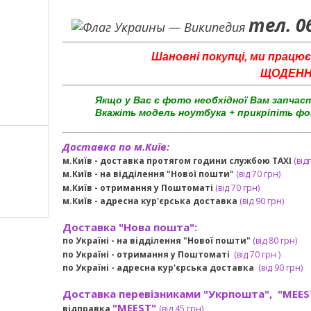
тел. 0
Шановні покупці, ми працює
ЩОДЕННО 
Якщо у Вас є фото необхідної Вам запчас
Вкажіть модель ноутбука + прикріпіть фо
Доставка по м.Київ:
м.Київ - доставка протягом години службою TAXI
(від
м.Київ - на відділення "Нової пошти"
(від 70 грн)
м.Київ -
отримання у Поштоматі
(від 70 грн)
м.Київ -
адресна кур'єрська доставка
(
від
90 грн
)
Доставка "Нова пошта":
по Україні -
на відділення "Нової пошти"
(від 80 грн)
по Україні - отримання у
Поштоматі
(від 7
0 грн
)
по Україні - адресна кур'єрська доставка
(
від
90 грн)
Доставка перевізниками "Укрпошта", "MEES
"MEEST"
відправка
(від 45 грн
)