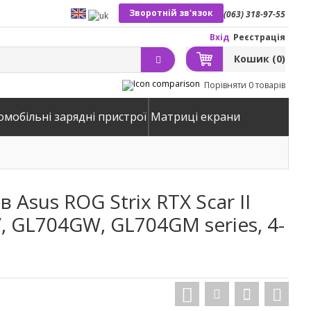
Зворотній зв'язок
(063) 318-97-55
Вхід
Реєстрація
Кошик
(0)
Порівняти
0 товарів
омобільні зарядні пристрої
Матриці екрани
 Asus ROG Strix RTX Scar II
 GL704GW, GL704GM series, 4-