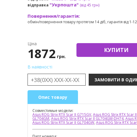
"Укрпошта"
відправка
(від 45 грн
)
Повернення/гарантія:
обмін/повернення товару протягом 14 діб, гарантія від 1-12 
Ціна
1872
КУПИТИ
грн.
В наявності
Опис товару
Совместимые модели:
Asus ROG Strix RTX Scar II G715GV
,
Asus ROG Strix RTX Scar 
GL704GM
,
Asus ROG Strix RTX Scar II GL704GM-DH74
,
Asus R
Asus ROG Strix RTX Scar II GL704GW
,
Asus ROG Strix RTX Sca
Парт номера: