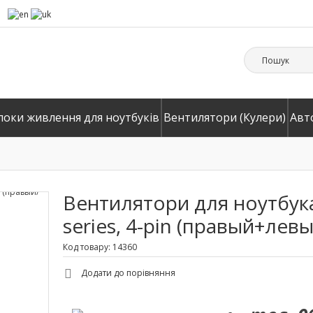
локи живлення для ноутбуків
Вентилятори (Кулери)
Авт
Вентилятори для ноутбука
series, 4-pin (правый+левы
Код товару: 14360
Додати до порівняння