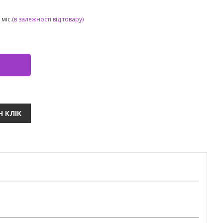
міс.
(в залежності від товару)