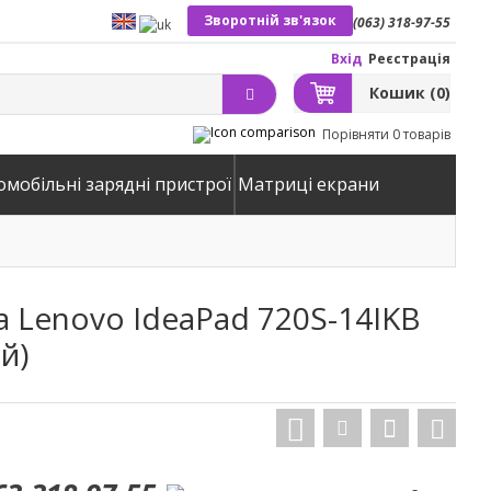
Зворотній зв'язок
(063) 318-97-55
Вхід
Реєстрація
Кошик
(0)
Порівняти
0 товарів
омобільні зарядні пристрої
Матриці екрани
 Lenovo IdeaPad 720S-14IKB
й)