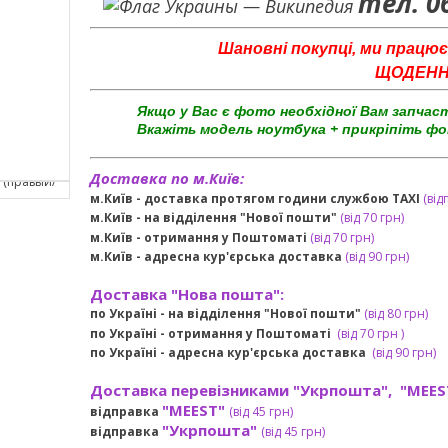
тел. 0
Шановні покупці, ми працює
ЩОДЕННО 
Якщо у Вас є фото необхідної Вам запчас
Вкажіть модель ноутбука + прикріпіть фо
Доставка по м.Київ:
м.Київ - доставка протягом години службою TAXI
(від
м.Київ - на відділення "Нової пошти"
(від 70 грн)
м.Київ -
отримання у Поштоматі
(від 70 грн)
м.Київ -
адресна кур'єрська доставка
(
від
90 грн
)
Доставка "Нова пошта":
по Україні -
на відділення "Нової пошти"
(від 80 грн)
по Україні - отримання у
Поштоматі
(від 7
0 грн
)
по Україні - адресна кур'єрська доставка
(
від
90 грн)
Доставка перевізниками "Укрпошта", "MEES
"MEEST"
відправка
(від 45 грн
)
"Укрпошта"
відправка
(від 45 грн
)