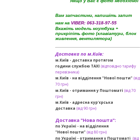
Якщо у Вас є фото необхідної
Вам запчастини, напишіть запит
нам на
VIBER:
063-318-97-55
Вкажіть модель ноутбука +
прикріпіть фото (клавіатури, блок
живлення, вентилятора)
Доставка по м.Київ:
м.Київ - доставка протягом
години службою TAXI
(відповідно тарифу
перевізника)
м.Київ - на відділення "Нової пошти"
(від
70 грн)
м.Київ -
отримання у Поштоматі
(від 70
грн)
м.Київ -
адресна кур'єрська
доставка
(
від
90 грн
)
Доставка "Нова пошта":
по Україні -
на відділення
"Нової пошти"
(від 80 грн)
по Україні - отримання у
Поштоматі
(від