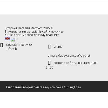
Інтернет магазин
Matrox™
2015 ©
Використання матеріалів сайту можливе
лише з письмового дозволу власника
+38 (063) 318-97-55
м.Київ
(Lifecell)
е-mаil: Matrox.com.ua@ukr.net
Розклад роботи: пн.- нед., 9.00-
21.00
Cтворення інтернет-магазину компанія Cutting Edge