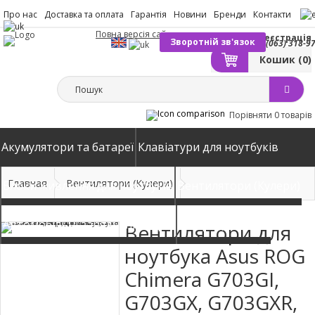
Про нас
Доставка та оплата
Гарантія
Новини
Бренди
Контакти
Повна версія сайту
Вхід
Реєстрація
Зворотній зв'язок
(063) 318-9
Кошик
(0)
Порівняти
0 товарів
Акумулятори та батареї
Клавіатури для ноутбуків
Главная
Вентилятори (Кулери)
Блоки живлення для ноутбуків
Вентилятори (Кулери)
Автомобільні зарядні пристрої
Матриці екрани
Вентилятори для
ноутбука Asus ROG
Chimera G703GI,
G703GX, G703GXR,