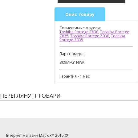
Опис товару
Совместимые модели:
Toshiba Portege Z830
,
Toshiba Portege
Z835
,
Toshiba Portege Z930
,
Toshiba
Portege Z935
Парт номера:
B08MFG1HWK
Гарантия - 1 мес
ПЕРЕГЛЯНУТІ ТОВАРИ
Інтернет магазин
Matrox™
2015 ©