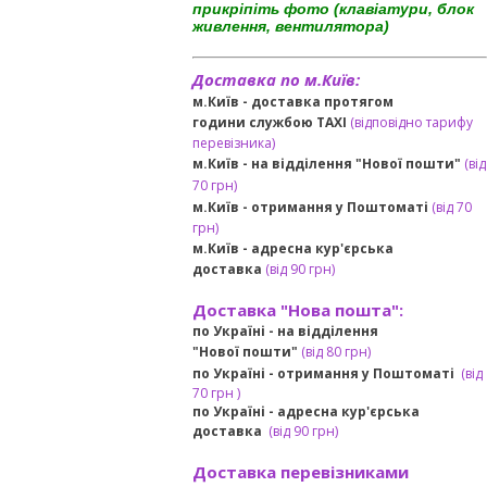
прикріпіть фото (клавіатури, блок
живлення, вентилятора)
Доставка по м.Київ:
м.Київ - доставка протягом
години службою TAXI
(відповідно тарифу
перевізника)
м.Київ - на відділення "Нової пошти"
(від
70 грн)
м.Київ -
отримання у Поштоматі
(від 70
грн)
м.Київ -
адресна кур'єрська
доставка
(
від
90 грн
)
Доставка "Нова пошта":
по Україні -
на відділення
"Нової пошти"
(від 80 грн)
по Україні - отримання у
Поштоматі
(від
7
0 грн
)
по Україні - адресна кур'єрська
доставка
(
від
90 грн)
Доставка перевізниками