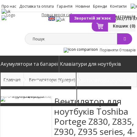
Про нас
Доставка та оплата
Гарантія
Новини
Бренди
Контакти
Повна версія сайту
Вхід
Реєстрація
Зворотній зв'язок
(063) 318-9
Кошик
(0)
Порівняти
0 товарів
Акумулятори та батареї
Клавіатури для ноутбуків
Главная
Вентилятори (Кулери)
Блоки живлення для ноутбуків
Вентилятори (Кулери)
Автомобільні зарядні пристрої
Матриці екрани
Вентилятор для
ноутбуків Toshiba
Portege Z830, Z835,
Z930, Z935 series, 4-