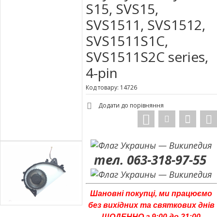
S15, SVS15,
SVS1511, SVS1512,
SVS1511S1C,
SVS1511S2C series,
4-pin
Код товару: 14726
Додати до порівняння
тел. 063-318-97-55
Шановні покупці, ми працюємо
без вихідних та святкових днів
ЩОДЕННО з 9:00 до 21:00