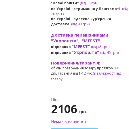
"Нової пошти"
(від 80 грн)
по Україні - отримання у
Поштоматі
(від
7
0 грн
)
по Україні - адресна кур'єрська
доставка
(
від
90 грн)
Доставка перевізниками
"Укрпошта", "MEEST"
"MEEST"
відправка
(від 45 грн
)
"Укрпошта"
відправка
(від 45 грн
)
Повернення/гарантія:
обмін/повернення товару протягом 14
діб, гарантія від 1-12 міс.
(в залежності від
товару)
Ціна
2106
грн.
Немає в наявності