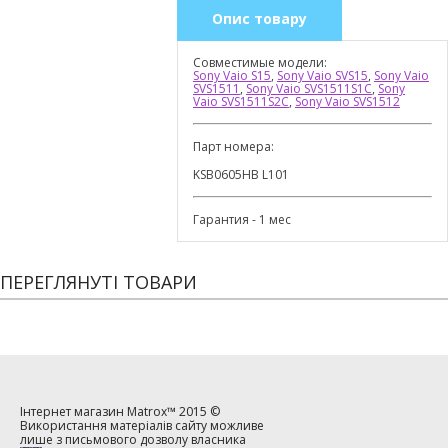
Опис товару
Совместимые модели:
Sony Vaio S15
,
Sony Vaio SVS15
,
Sony Vaio
SVS1511
,
Sony Vaio SVS1511S1C
,
Sony
Vaio SVS1511S2C
,
Sony Vaio SVS1512
Парт номера:
KSB0605HB L101
Гарантия - 1 мес
ПЕРЕГЛЯНУТІ ТОВАРИ
Інтернет магазин
Matrox™
2015 ©
Використання матеріалів сайту можливе
лише з письмового дозволу власника