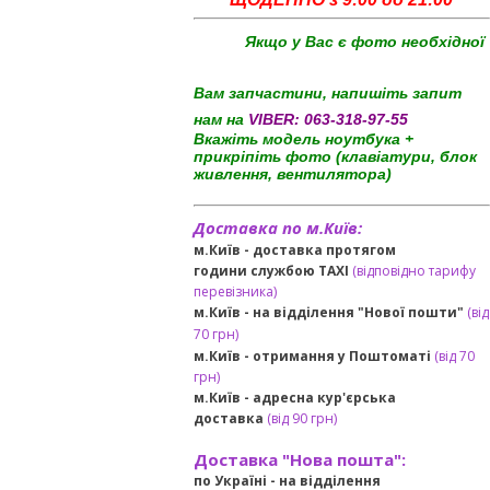
Якщо у Вас є фото необхідної
Вам запчастини, напишіть запит
нам на
VIBER:
063-318-97-55
Вкажіть модель ноутбука +
прикріпіть фото (клавіатури, блок
живлення, вентилятора)
Доставка по м.Київ:
м.Київ - доставка протягом
години службою TAXI
(відповідно тарифу
перевізника)
м.Київ - на відділення "Нової пошти"
(від
70 грн)
м.Київ -
отримання у Поштоматі
(від 70
грн)
м.Київ -
адресна кур'єрська
доставка
(
від
90 грн
)
Доставка "Нова пошта":
по Україні -
на відділення