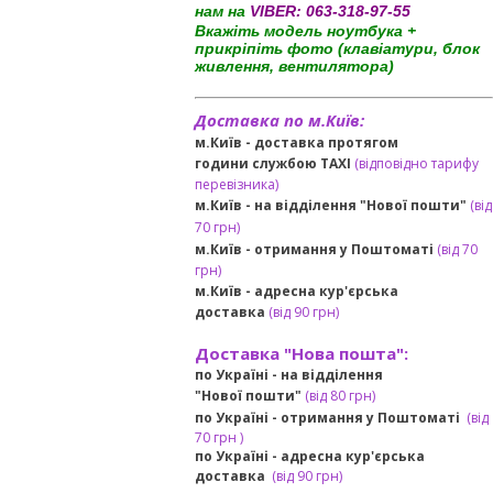
нам на
VIBER:
063-318-97-55
Вкажіть модель ноутбука +
прикріпіть фото (клавіатури, блок
живлення, вентилятора)
Доставка по м.Київ:
м.Київ - доставка протягом
години службою TAXI
(відповідно тарифу
перевізника)
м.Київ - на відділення "Нової пошти"
(від
70 грн)
м.Київ -
отримання у Поштоматі
(від 70
грн)
м.Київ -
адресна кур'єрська
доставка
(
від
90 грн
)
Доставка "Нова пошта":
по Україні -
на відділення
"Нової пошти"
(від 80 грн)
по Україні - отримання у
Поштоматі
(від
7
0 грн
)
по Україні - адресна кур'єрська
доставка
(
від
90 грн)