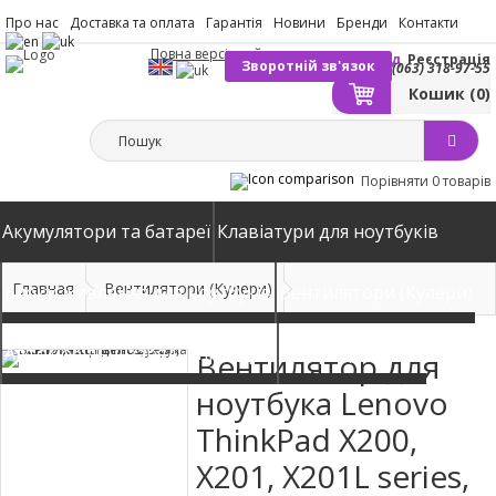
Про нас
Доставка та оплата
Гарантія
Новини
Бренди
Контакти
Повна версія сайту
Вхід
Реєстрація
Зворотній зв'язок
(063) 318-97-55
Кошик
(0)
Порівняти
0 товарів
Акумулятори та батареї
Клавіатури для ноутбуків
Главная
Вентилятори (Кулери)
Блоки живлення для ноутбуків
Вентилятори (Кулери)
Автомобільні зарядні пристрої
Матриці екрани
Вентилятор для
ноутбука Lenovo
ThinkPad X200,
X201, X201L series,