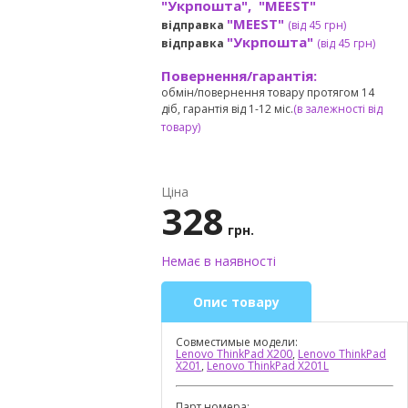
"Укрпошта", "MEEST"
"MEEST"
відправка
(від 45 грн
)
"Укрпошта"
відправка
(від 45 грн
)
Повернення/гарантія:
обмін/повернення товару протягом 14
діб, гарантія від 1-12 міс.
(в залежності від
товару)
Ціна
328
грн.
Немає в наявності
Опис товару
Совместимые модели:
Lenovo ThinkPad X200
,
Lenovo ThinkPad
X201
,
Lenovo ThinkPad X201L
Парт номера: