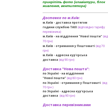
прикріпіть фото (клавіатури, блок
живлення, вентилятора)
Доставка по м.Київ:
м.Київ - доставка протягом
години службою TAXI
(відповідно тарифу
перевізника)
м.Київ - на відділення "Нової пошти"
(від
70 грн)
м.Київ -
отримання у Поштоматі
(від 70
грн)
м.Київ -
адресна кур'єрська
доставка
(
від
90 грн
)
Доставка "Нова пошта":
по Україні -
на відділення
"Нової пошти"
(від 80 грн)
по Україні - отримання у
Поштоматі
(від
7
0 грн
)
по Україні - адресна кур'єрська
доставка
(
від
90 грн)
Доставка перевізниками