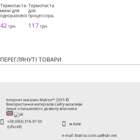
Термопаста-
Термопаста
мини для
для
одноразового
процессора,
использования
серая, 3г
42
117
грн.
грн.
ПЕРЕГЛЯНУТІ ТОВАРИ
Інтернет магазин
Matrox™
2015 ©
Використання матеріалів сайту можливе
лише з письмового дозволу власника
+38 (063) 318-97-55
м.Київ
(Lifecell)
е-mаil: Matrox.com.ua@ukr.net