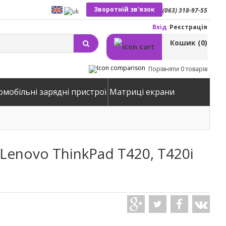
Зворотній зв'язок
(063) 318-97-55
Вхід
Реєстрація
Кошик
(0)
Порівняти
0 товарів
омобільні зарядні пристрої
Матриці екрани
Lenovo ThinkPad T420, T420i