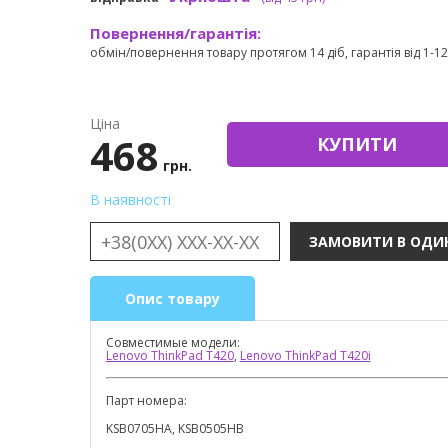
Повернення/гарантія:
обмін/повернення товару протягом 14 діб, гарантія від 1-12 
Ціна
468
КУПИТИ
грн.
В наявності
Опис товару
Совместимые модели:
Lenovo ThinkPad T420
,
Lenovo ThinkPad T420i
Парт номера:
KSB0705HA, KSB0505HB