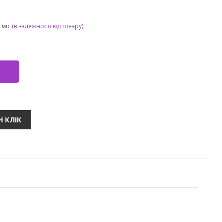
міс.
(в залежності від товару)