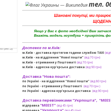
тел. 0
Шановні покупці, ми працює
ЩОДЕННО 
Якщо у Вас є фото необхідної Вам запчас
Вкажіть модель ноутбука + прикріпіть фо
Доставка по м.Київ:
м.Київ - доставка протягом години службою TAXI
(від
м.Київ - на відділення "Нової пошти"
(від 70 грн)
м.Київ -
отримання у Поштоматі
(від 70 грн)
м.Київ -
адресна кур'єрська доставка
(
від
90 грн
)
Доставка "Нова пошта":
по Україні -
на відділення "Нової пошти"
(від 80 грн)
по Україні - отримання у
Поштоматі
(від 7
0 грн
)
по Україні - адресна кур'єрська доставка
(
від
90 грн)
Доставка перевізниками "Укрпошта", "MEES
"MEEST"
відправка
(від 45 грн
)
"Укрпошта"
відправка
(від 45 грн
)