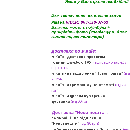
Якщо у Вас є фото необхідної
Вам запчастини, напишіть запит
нам на
VIBER:
063-318-97-55
Вкажіть модель ноутбука +
прикріпіть фото (клавіатури, блок
живлення, вентилятора)
Доставка по м.Київ:
м.Київ - доставка протягом
години службою TAXI
(відповідно тарифу
перевізника)
м.Київ - на відділення "Нової пошти"
(від
70 грн)
м.Київ -
отримання у Поштоматі
(від 70
грн)
м.Київ -
адресна кур'єрська
доставка
(
від
90 грн
)
Доставка "Нова пошта":
по Україні -
на відділення
"Нової пошти"
(від 80 грн)
по Україні - отримання у
Поштоматі
(від