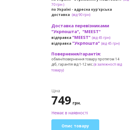
7
0 грн
)
по Україні - адресна кур'єрська
доставка
(
від
90 грн)
Доставка перевізниками
"Укрпошта", "MEEST"
"MEEST"
відправка
(від 45 грн
)
"Укрпошта"
відправка
(від 45 грн
)
Повернення/гарантія:
обмін/повернення товару протягом 14
діб, гарантія від 1-12 міс.
(в залежності від
товару)
Ціна
749
грн.
Немає в наявності
Опис товару