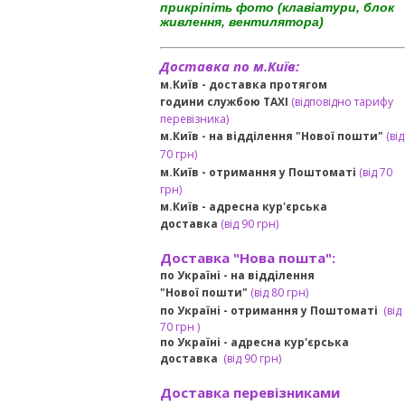
прикріпіть фото (клавіатури, блок
живлення, вентилятора)
Доставка по м.Київ:
м.Київ - доставка протягом
години службою TAXI
(відповідно тарифу
перевізника)
м.Київ - на відділення "Нової пошти"
(від
70 грн)
м.Київ -
отримання у Поштоматі
(від 70
грн)
м.Київ -
адресна кур'єрська
доставка
(
від
90 грн
)
Доставка "Нова пошта":
по Україні -
на відділення
"Нової пошти"
(від 80 грн)
по Україні - отримання у
Поштоматі
(від
7
0 грн
)
по Україні - адресна кур'єрська
доставка
(
від
90 грн)
Доставка перевізниками