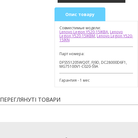
Опис товару
Совместимые модели:
Lenovo Legion Y520-15IKBA
,
Lenovo
Legion Y520-15IKBM
,
Lenovo Legion Y520-
15IKN
Парт номера:
DFS551205WQ0T, FJ9D, DC28000D6F1,
MG75100V1-C020-S9A
Гарантия - 1 мес
ПЕРЕГЛЯНУТІ ТОВАРИ