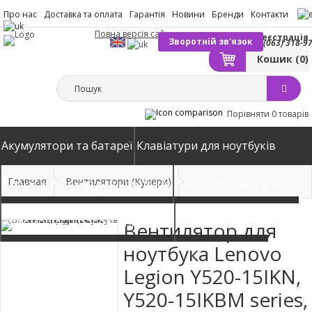
Про нас
Доставка та оплата
Гарантія
Новини
Бренди
Контакти
Повна версія сайту
Вхід
Реєстрація
Зворотній зв'язок
(063) 318-9
Кошик
(0)
Порівняти
0 товарів
Акумулятори та батареї
Клавіатури для ноутбуків
Главная
Вентилятори (Кулери)
Блоки живлення для ноутбуків
Вентилятори (Кулери)
Автомобільні зарядні пристрої
Матриці екрани
Вентилятор для
ноутбука Lenovo
Legion Y520-15IKN,
Y520-15IKBM series,