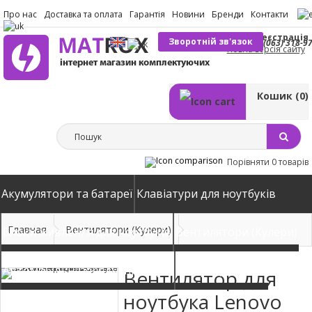
Про нас
Доставка та оплата
Гарантія
Новини
Бренди
Контакти
Вхід
Реєстрація
Зворотній зв'язок
(063) 318-9
Повна версія сайту
Кошик
(0)
Порівняти
0 товарів
Акумулятори та батареї
Клавіатури для ноутбуків
Главная
Вентилятори (Кулери)
Блоки живлення для ноутбуків
Вентилятори (Кулери)
Автомобільні зарядні пристрої
Матриці екрани
Вентилятор для
ноутбука Lenovo