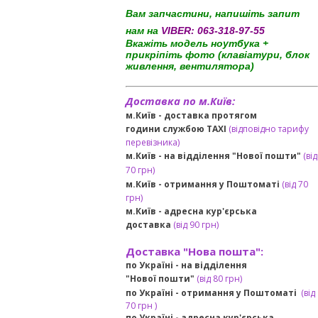
Вам запчастини, напишіть запит
нам на
VIBER:
063-318-97-55
Вкажіть модель ноутбука +
прикріпіть фото (клавіатури, блок
живлення, вентилятора)
Доставка по м.Київ:
м.Київ - доставка протягом
години службою TAXI
(відповідно тарифу
перевізника)
м.Київ - на відділення "Нової пошти"
(від
70 грн)
м.Київ -
отримання у Поштоматі
(від 70
грн)
м.Київ -
адресна кур'єрська
доставка
(
від
90 грн
)
Доставка "Нова пошта":
по Україні -
на відділення
"Нової пошти"
(від 80 грн)
по Україні - отримання у
Поштоматі
(від
7
0 грн
)
по Україні - адресна кур'єрська