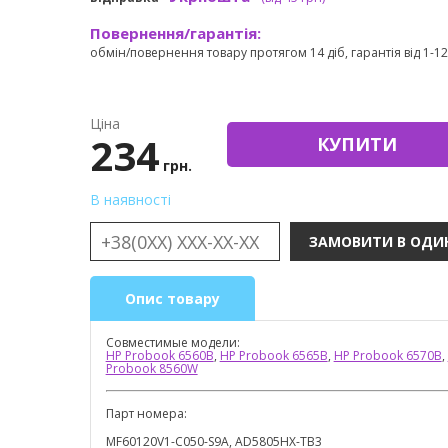
Повернення/гарантія:
обмін/повернення товару протягом 14 діб, гарантія від 1-12 
Ціна
234
КУПИТИ
грн.
В наявності
Опис товару
Совместимые модели:
HP Probook 6560B
,
HP Probook 6565B
,
HP Probook 6570B
,
Probook 8560W
Парт номера:
MF60120V1-C050-S9A, AD5805HX-TB3