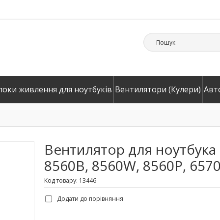
локи живлення для ноутбуків
Вентилятори (Кулери)
Авт
Вентилятор для ноутбука 
8560B, 8560W, 8560P, 6570B
Код товару: 13446
Додати до порівняння