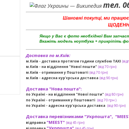
тел. 0
Шановні покупці, ми працює
ЩОДЕННО 
Якщо у Вас є фото необхідної Вам запчас
Вкажіть модель ноутбука + прикріпіть фо
Доставка по м.Київ:
м.Київ - доставка протягом години службою TAXI
(від
м.Київ - на відділення "Нової пошти"
(від 70 грн)
м.Київ -
отримання у Поштоматі
(від 70 грн)
м.Київ -
адресна кур'єрська доставка
(
від
90 грн
)
Доставка "Нова пошта":
по Україні -
на відділення "Нової пошти"
(від 80 грн)
по Україні - отримання у
Поштоматі
(від 7
0 грн
)
по Україні - адресна кур'єрська доставка
(
від
90 грн)
Доставка перевізниками "Укрпошта", "MEES
"MEEST"
відправка
(від 45 грн
)
"Укрпошта"
відправка
(від 45 грн
)