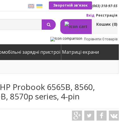
Зворотній зв'язок
(063) 318-97-55
Вхід
Реєстрація
Кошик
(0)
Порівняти
0 товарів
омобільні зарядні пристрої
Матриці екрани
HP Probook 6565B, 8560,
, 8570p series, 4-pin