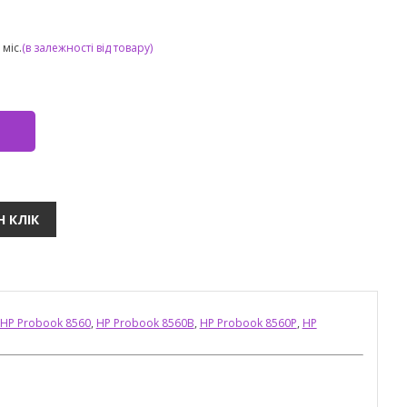
міс.
(в залежності від товару)
HP Probook 8560
,
HP Probook 8560B
,
HP Probook 8560P
,
HP