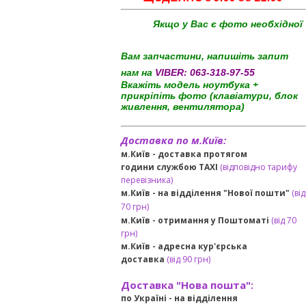
Якщо у Вас є фото необхідної
Вам запчастини, напишіть запит
нам на
VIBER:
063-318-97-55
Вкажіть модель ноутбука +
прикріпіть фото (клавіатури, блок
живлення, вентилятора)
Доставка по м.Київ:
м.Київ - доставка протягом
години службою TAXI
(відповідно тарифу
перевізника)
м.Київ - на відділення "Нової пошти"
(від
70 грн)
м.Київ -
отримання у Поштоматі
(від 70
грн)
м.Київ -
адресна кур'єрська
доставка
(
від
90 грн
)
Доставка "Нова пошта":
по Україні -
на відділення