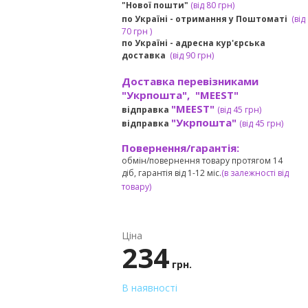
"Нової пошти"
(від 80 грн)
по Україні - отримання у
Поштоматі
(від
7
0 грн
)
по Україні - адресна кур'єрська
доставка
(
від
90 грн)
Доставка перевізниками
"Укрпошта", "MEEST"
"MEEST"
відправка
(від 45 грн
)
"Укрпошта"
відправка
(від 45 грн
)
Повернення/гарантія:
обмін/повернення товару протягом 14
діб, гарантія від 1-12 міс.
(в залежності від
товару)
Ціна
234
грн.
В наявності