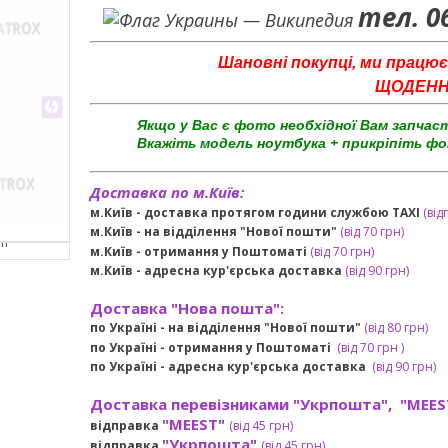
тел. 0
Шановні покупці, ми працює
ЩОДЕННО 
Якщо у Вас є фото необхідної Вам запчас
Вкажіть модель ноутбука + прикріпіть фо
Доставка по м.Київ:
м.Київ - доставка протягом години службою TAXI
(від
м.Київ - на відділення "Нової пошти"
(від 70 грн)
м.Київ -
отримання у Поштоматі
(від 70 грн)
м.Київ -
адресна кур'єрська доставка
(
від
90 грн
)
Доставка "Нова пошта":
по Україні -
на відділення "Нової пошти"
(від 80 грн)
по Україні - отримання у
Поштоматі
(від 7
0 грн
)
по Україні - адресна кур'єрська доставка
(
від
90 грн)
Доставка перевізниками "Укрпошта", "MEES
"MEEST"
відправка
(від 45 грн
)
"Укрпошта"
відправка
(від 45 грн
)