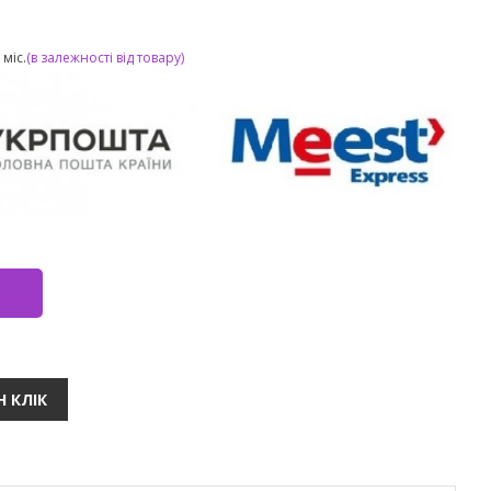
міс.
(в залежності від товару)