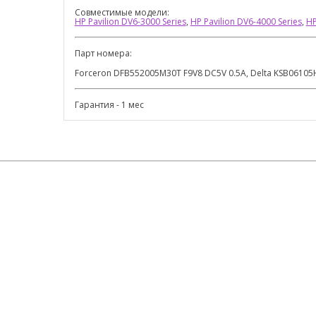
Совместимые модели:
HP Pavilion DV6-3000 Series
,
HP Pavilion DV6-4000 Series
,
HP
Парт номера:
Forceron DFB552005M30T F9V8 DC5V 0.5A, Delta KSB06105
Гарантия - 1 мес