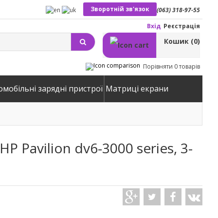
Зворотній зв'язок
(063) 318-97-55
Вхід
Реєстрація
Кошик
(0)
Порівняти
0 товарів
омобільні зарядні пристрої
Матриці екрани
 Pavilion dv6-3000 series, 3-