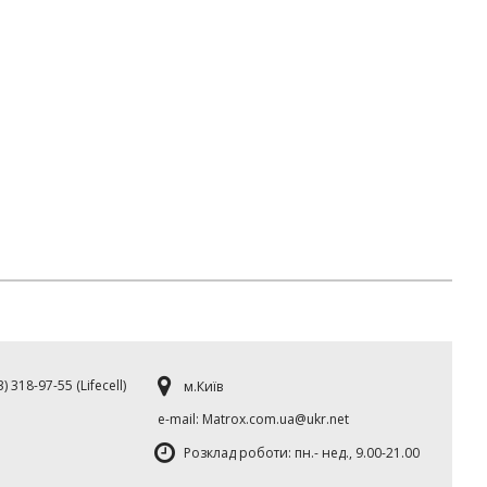
) 318-97-55 (Lifecell)
м.Київ
е-mаil: Matrox.com.ua@ukr.net
Розклад роботи: пн.- нед., 9.00-21.00