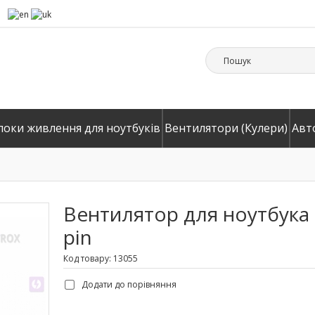
локи живлення для ноутбуків
Вентилятори (Кулери)
Авт
Вентилятор для ноутбука HP
pin
Код товару: 13055
Додати до порівняння