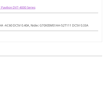
 Pavilion DV7-4000 Series
HA -AC60 DC5V 0.40A, Nidec G70X05MS1AH-52T111 DC5V 0.33A