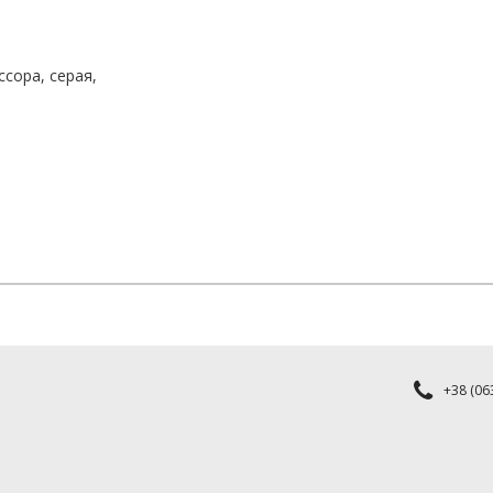
сора, серая,
+38 (063