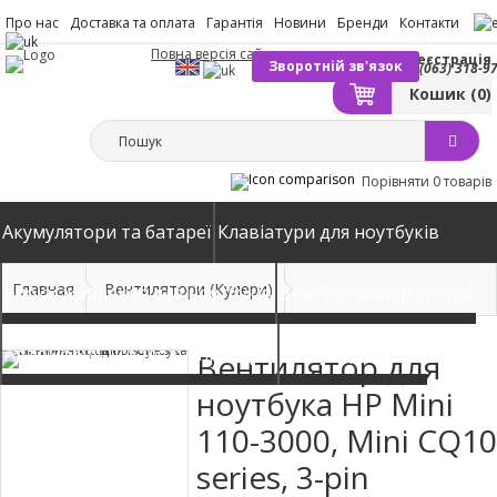
Про нас
Доставка та оплата
Гарантія
Новини
Бренди
Контакти
Повна версія сайту
Вхід
Реєстрація
Зворотній зв'язок
(063) 318-9
Кошик
(0)
Порівняти
0 товарів
Акумулятори та батареї
Клавіатури для ноутбуків
Главная
Вентилятори (Кулери)
Блоки живлення для ноутбуків
Вентилятори (Кулери)
Автомобільні зарядні пристрої
Матриці екрани
Вентилятор для
ноутбука HP Mini
110-3000, Mini CQ10
series, 3-pin