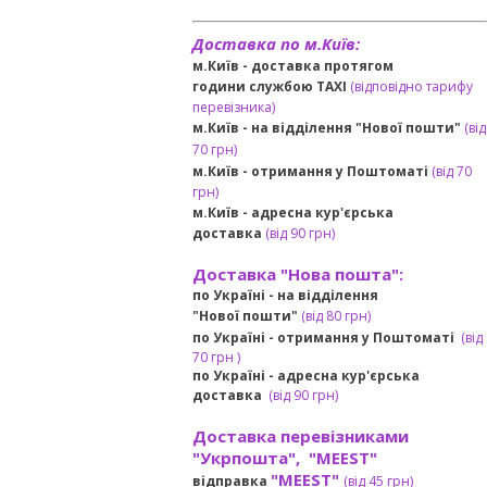
Доставка по м.Київ:
м.Київ - доставка протягом
години службою TAXI
(відповідно тарифу
перевізника)
м.Київ - на відділення "Нової пошти"
(від
70 грн)
м.Київ -
отримання у Поштоматі
(від 70
грн)
м.Київ -
адресна кур'єрська
доставка
(
від
90 грн
)
Доставка "Нова пошта":
по Україні -
на відділення
"Нової пошти"
(від 80 грн)
по Україні - отримання у
Поштоматі
(від
7
0 грн
)
по Україні - адресна кур'єрська
доставка
(
від
90 грн)
Доставка перевізниками
"Укрпошта", "MEEST"
"MEEST"
відправка
(від 45 грн
)