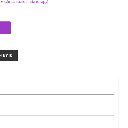
міс.
(в залежності від товару)