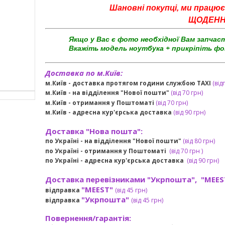
Шановні покупці, ми працює
ЩОДЕННО 
Якщо у Вас є фото необхідної Вам запчас
Вкажіть модель ноутбука + прикріпіть фо
Доставка по м.Київ:
м.Київ - доставка протягом години службою TAXI
(від
м.Київ - на відділення "Нової пошти"
(від 70 грн)
м.Київ -
отримання у Поштоматі
(від 70 грн)
м.Київ -
адресна кур'єрська доставка
(
від
90 грн
)
Доставка "Нова пошта":
по Україні -
на відділення "Нової пошти"
(від 80 грн)
по Україні - отримання у
Поштоматі
(від 7
0 грн
)
по Україні - адресна кур'єрська доставка
(
від
90 грн)
Доставка перевізниками "Укрпошта", "MEES
"MEEST"
відправка
(від 45 грн
)
"Укрпошта"
відправка
(від 45 грн
)
Повернення/гарантія: