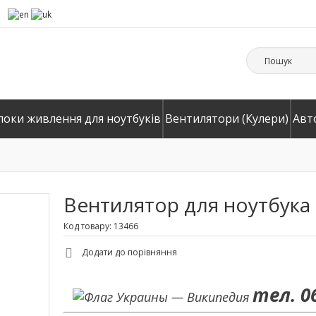
локи живлення для ноутбуків
Вентилятори (Кулери)
Авт
Вентилятор для ноутбука H
Код товару: 13466
Додати до порівняння
тел. 0