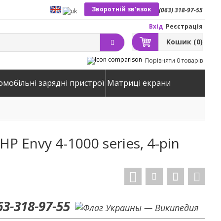
Зворотній зв'язок
(063) 318-97-55
Вхід
Реєстрація
Кошик
(0)
Порівняти
0 товарів
омобільні зарядні пристрої
Матриці екрани
P Envy 4-1000 series, 4-pin
63-318-97-55