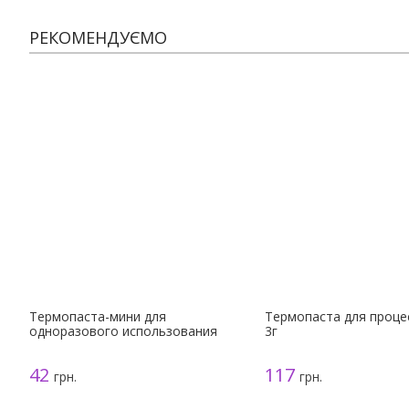
РЕКОМЕНДУЄМО
Термопаста-мини для
Термопаста для процес
одноразового использования
3г
42
117
грн.
грн.