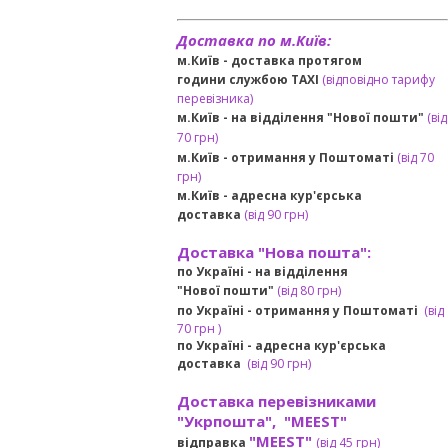
Доставка по м.Київ:
м.Київ - доставка протягом
години службою TAXI
(відповідно тарифу
перевізника)
м.Київ - на відділення "Нової пошти"
(від
70 грн)
м.Київ -
отримання у Поштоматі
(від 70
грн)
м.Київ -
адресна кур'єрська
доставка
(
від
90 грн
)
Доставка "Нова пошта":
по Україні -
на відділення
"Нової пошти"
(від 80 грн)
по Україні - отримання у
Поштоматі
(від
7
0 грн
)
по Україні - адресна кур'єрська
доставка
(
від
90 грн)
Доставка перевізниками
"Укрпошта", "MEEST"
"MEEST"
відправка
(від 45 грн
)