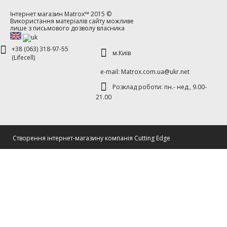
Інтернет магазин
Matrox™
2015 ©
Використання матеріалів сайту можливе
лише з письмового дозволу власника
+38 (063) 318-97-55
м.Київ
(Lifecell)
е-mаil: Matrox.com.ua@ukr.net
Розклад роботи: пн.- нед., 9.00-
21.00
Cтворення інтернет-магазину компанія Cutting Edge