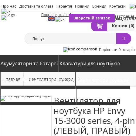
Про нас
Доставка та оплата
Гарантія
Новини
Бренди
Контакти
Повна версія сайту
Вхід
Реєстрація
Зворотній зв'язок
(063) 318-9
Кошик
(0)
Порівняти
0 товарів
Акумулятори та батареї
Клавіатури для ноутбуків
Главная
Вентилятори (Кулери)
Блоки живлення для ноутбуків
Вентилятори (Кулери)
Автомобільні зарядні пристрої
Матриці екрани
Вентилятор для
ноутбука HP Envy
15-3000 series, 4-pin
(ЛЕВЫЙ, ПРАВЫЙ)