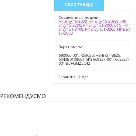
Опис товару
Совместимые модели:
HP Envy 15-3000
,
HP Envy 15-3033cl
,
HP
Envy 15-3200
,
HP Envy 15T-3000 CTO
,
HP
Envy 15T-3100
,
HP Envy 15T-3200
,
HP Envy
17-3000
Парт номера:
690006-001, KSB0505HB-BE24-BE25,
6043B0108601, SPS 668827-001, 668827-
001 BCAGMZ5C42
Гарантия - 1 мес
РЕКОМЕНДУЄМО