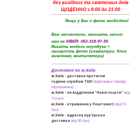
без вихідних та святкових днів
ЩОДЕННО з 9:00 до 21:00
Якщо у Вас є фото необхідної
Вам запчастини, напишіть запит
нам на
VIBER:
063-318-97-55
Вкажіть модель ноутбука +
прикріпіть фото (клавіатури, блок
живлення, вентилятора)
Доставка по м.Київ:
м.Київ - доставка протягом
години службою TAXI
(відповідно тарифу
перевізника)
м.Київ - на відділення "Нової пошти"
(від
70 грн)
м.Київ -
отримання у Поштоматі
(від 70
грн)
м.Київ -
адресна кур'єрська
доставка
(
від
90 грн
)