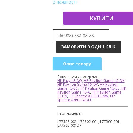
В наявності
КУПИТИ
Опис товару
Совместимые модели:
HP Envy 13-AQ
,
HP Pavilion Game 15-DK
,
HP Pavilion Game 15-DY
,
HP Pavilion
Game 15-EC
,
HP Pavilion Game 15-EC
,
HP
Pavilion Game 16-A
,
HP Pavilion Game
16T-A
,
HP Spectre X360 13-AW
,
HP
Spectre X360 14-DH
Парт номера:
L77558-001, L72702-001, L77560-001,
L77560-001DF