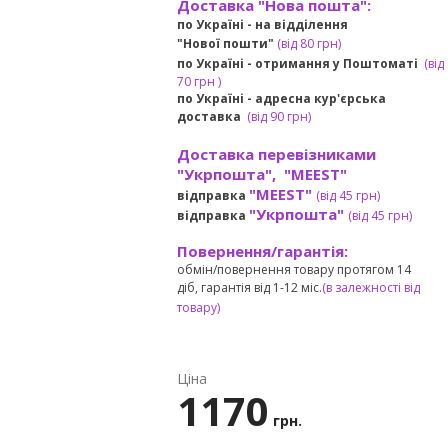
Доставка "Нова пошта":
по Україні -
на відділення
"Нової пошти"
(від 80 грн)
по Україні - отримання у
Поштоматі
(від
7
0 грн
)
по Україні - адресна кур'єрська
доставка
(
від
90 грн)
Доставка перевізниками
"Укрпошта", "MEEST"
"MEEST"
відправка
(від 45 грн
)
"Укрпошта"
відправка
(від 45 грн
)
Повернення/гарантія:
обмін/повернення товару протягом 14
діб, гарантія від 1-12 міс.
(в залежності від
товару)
Ціна
1170
грн.