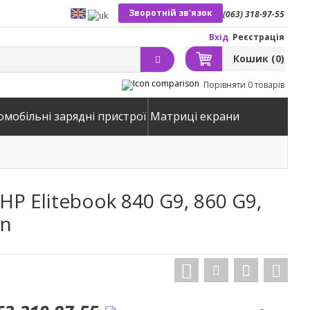
Зворотній зв'язок
(063) 318-97-55
Вхід
Реєстрація
Кошик
(0)
Порівняти
0 товарів
омобільні зарядні пристрої
Матриці екрани
P Elitebook 840 G9, 860 G9,
in