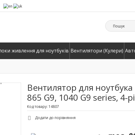
локи живлення для ноутбуків
Вентилятори (Кулери)
Авт
Вентилятор для ноутбука H
865 G9, 1040 G9 series, 4-p
Код товару: 14807
Додати до порівняння