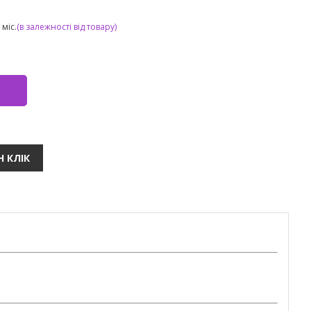
міс.
(в залежності від товару)