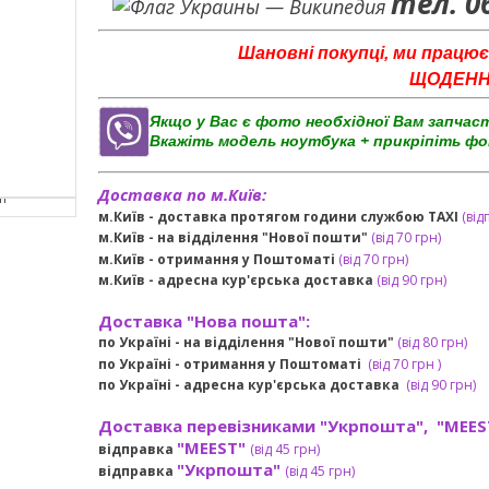
тел. 0
Шановні покупці, ми працює
ЩОДЕННО 
Якщо у Вас є фото необхідної Вам запчас
Вкажіть модель ноутбука + прикріпіть фо
Доставка по м.Київ:
м.Київ - доставка протягом години службою TAXI
(від
м.Київ - на відділення "Нової пошти"
(від 70 грн)
м.Київ -
отримання у Поштоматі
(від 70 грн)
м.Київ -
адресна кур'єрська доставка
(
від
90 грн
)
Доставка "Нова пошта":
по Україні -
на відділення "Нової пошти"
(від 80 грн)
по Україні - отримання у
Поштоматі
(від 7
0 грн
)
по Україні - адресна кур'єрська доставка
(
від
90 грн)
Доставка перевізниками "Укрпошта", "MEES
"MEEST"
відправка
(від 45 грн
)
"Укрпошта"
відправка
(від 45 грн
)