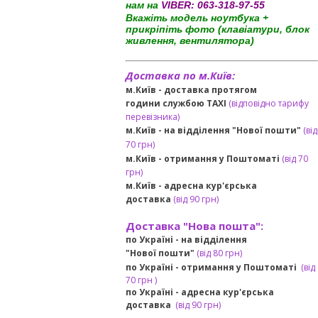
нам на
VIBER:
063-318-97-55
Вкажіть модель ноутбука +
прикріпіть фото (клавіатури, блок
живлення, вентилятора)
Доставка по м.Київ:
м.Київ - доставка протягом
години службою TAXI
(відповідно тарифу
перевізника)
м.Київ - на відділення "Нової пошти"
(від
70 грн)
м.Київ -
отримання у Поштоматі
(від 70
грн)
м.Київ -
адресна кур'єрська
доставка
(
від
90 грн
)
Доставка "Нова пошта":
по Україні -
на відділення
"Нової пошти"
(від 80 грн)
по Україні - отримання у
Поштоматі
(від
7
0 грн
)
по Україні - адресна кур'єрська
доставка
(
від
90 грн)