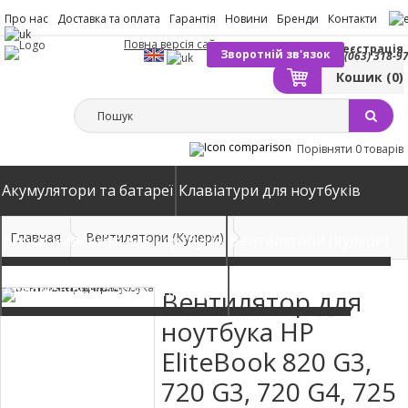
Про нас
Доставка та оплата
Гарантія
Новини
Бренди
Контакти
Повна версія сайту
Вхід
Реєстрація
Зворотній зв'язок
(063) 318-9
Кошик
(0)
Порівняти
0 товарів
Акумулятори та батареї
Клавіатури для ноутбуків
Главная
Вентилятори (Кулери)
Блоки живлення для ноутбуків
Вентилятори (Кулери)
Автомобільні зарядні пристрої
Матриці екрани
Вентилятор для
ноутбука HP
EliteBook 820 G3,
720 G3, 720 G4, 725