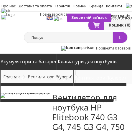
Про нас
Доставка та оплата
Гарантія
Новини
Бренди
Контакти
Повна версія сайту
Вхід
Реєстрація
Зворотній зв'язок
(063) 318-9
Кошик
(0)
Порівняти
0 товарів
Акумулятори та батареї
Клавіатури для ноутбуків
Главная
Вентилятори (Кулери)
Блоки живлення для ноутбуків
Вентилятори (Кулери)
Автомобільні зарядні пристрої
Матриці екрани
Вентилятор для
ноутбука HP
Elitebook 740 G3
G4, 745 G3 G4, 750