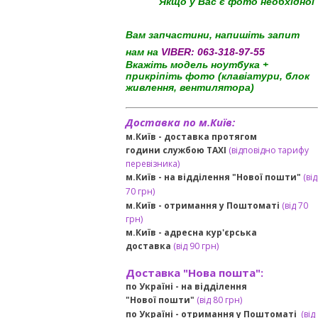
Якщо у Вас є фото необхідної
Вам запчастини, напишіть запит
нам на
VIBER:
063-318-97-55
Вкажіть модель ноутбука +
прикріпіть фото (клавіатури, блок
живлення, вентилятора)
Доставка по м.Київ:
м.Київ - доставка протягом
години службою TAXI
(відповідно тарифу
перевізника)
м.Київ - на відділення "Нової пошти"
(від
70 грн)
м.Київ -
отримання у Поштоматі
(від 70
грн)
м.Київ -
адресна кур'єрська
доставка
(
від
90 грн
)
Доставка "Нова пошта":
по Україні -
на відділення
"Нової пошти"
(від 80 грн)
по Україні - отримання у
Поштоматі
(від