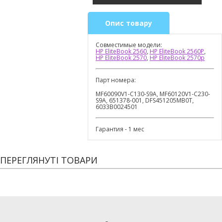
Опис товару
Совместимые модели:
HP EliteBook 2560
,
HP EliteBook 2560P
,
HP EliteBook 2570
,
HP EliteBook 2570p
Парт номера:
MF60090V1-C130-S9A, MF60120V1-C230-
S9A, 651378-001, DFS451205MB0T,
6033B0024501
Гарантия - 1 мес
ПЕРЕГЛЯНУТІ ТОВАРИ