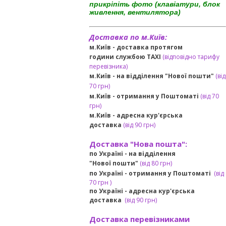
прикріпіть фото (клавіатури, блок
живлення, вентилятора)
Доставка по м.Київ:
м.Київ - доставка протягом
години службою TAXI
(відповідно тарифу
перевізника)
м.Київ - на відділення "Нової пошти"
(від
70 грн)
м.Київ -
отримання у Поштоматі
(від 70
грн)
м.Київ -
адресна кур'єрська
доставка
(
від
90 грн
)
Доставка "Нова пошта":
по Україні -
на відділення
"Нової пошти"
(від 80 грн)
по Україні - отримання у
Поштоматі
(від
7
0 грн
)
по Україні - адресна кур'єрська
доставка
(
від
90 грн)
Доставка перевізниками