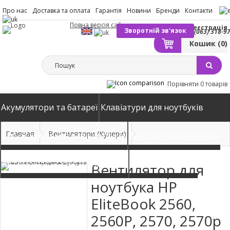
Про нас
Доставка та оплата
Гарантія
Новини
Бренди
Контакти
Повна версія сайту
Вхід
Реєстрація
Зворотній зв'язок
(063) 318-9
Кошик
(0)
Порівняти
0 товарів
Акумулятори та батареї
Клавіатури для ноутбуків
Главная
Вентилятори (Кулери)
Блоки живлення для ноутбуків
Вентилятори (Кулери)
Автомобільні зарядні пристрої
Матриці екрани
Вентилятор для
ноутбука HP
EliteBook 2560,
2560P, 2570, 2570p