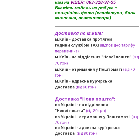
нам на
VIBER:
063-318-97-55
Вкажіть модель ноутбука +
прикріпіть фото (клавіатури, блок
живлення, вентилятора)
Доставка по м.Київ:
м.Київ - доставка протягом
години службою TAXI
(відповідно тарифу
перевізника)
м.Київ - на відділення "Нової пошти"
(від
70 грн)
м.Київ -
отримання у Поштоматі
(від 70
грн)
м.Київ -
адресна кур'єрська
доставка
(
від
90 грн
)
Доставка "Нова пошта":
по Україні -
на відділення
"Нової пошти"
(від 80 грн)
по Україні - отримання у
Поштоматі
(від
7
0 грн
)
по Україні - адресна кур'єрська
доставка
(
від
90 грн)