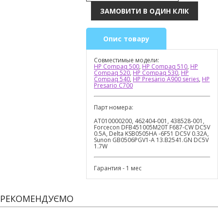
Опис товару
Совместимые модели:
HP Compaq 500
,
HP Compaq 510
,
HP
Compaq 520
,
HP Compaq 530
,
HP
Compaq 540
,
HP Presario A900 series
,
HP
Presario C700
Парт номера:
AT010000200, 462404-001, 438528-001,
Forcecon DFB451005M20T F687-CW DC5V
0.5A, Delta KSB0505HA -6F51 DC5V 0.32A,
Sunon GB0506PGV1-A 13.B2541.GN DC5V
1.7W
Гарантия - 1 мес
РЕКОМЕНДУЄМО