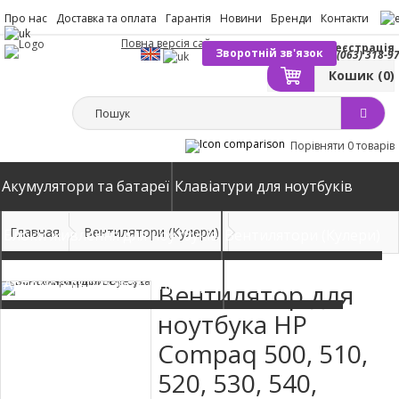
Про нас
Доставка та оплата
Гарантія
Новини
Бренди
Контакти
Повна версія сайту
Вхід
Реєстрація
Зворотній зв'язок
(063) 318-9
Кошик
(0)
Порівняти
0 товарів
Акумулятори та батареї
Клавіатури для ноутбуків
Главная
Вентилятори (Кулери)
Блоки живлення для ноутбуків
Вентилятори (Кулери)
Автомобільні зарядні пристрої
Матриці екрани
Вентилятор для
ноутбука HP
Compaq 500, 510,
520, 530, 540,