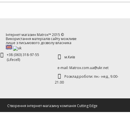
Інтернет магазин
Matrox™
2015 ©
Використання матеріалів сайту можливе
лише з письмового дозволу власника
+38 (063) 318-97-55
м.Київ
(Lifecell)
е-mаil: Matrox.com.ua@ukr.net
Розклад роботи: пн.- нед., 9.00-
21.00
Cтворення інтернет-магазину компанія Cutting Edge