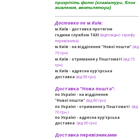
прикріпіть фото (клавіатури, блок
живлення, вентилятора)
Доставка по м.Київ:
м.Київ - доставка протягом
години службою TAXI
(відповідно тарифу
перевізника)
м.Київ - на відділення "Нової пошти"
(від
70 грн)
м.Київ -
отримання у Поштоматі
(від 70
грн)
м.Київ -
адресна кур'єрська
доставка
(
від
90 грн
)
Доставка "Нова пошта":
по Україні -
на відділення
"Нової пошти"
(від 80 грн)
по Україні - отримання у
Поштоматі
(від
7
0 грн
)
по Україні - адресна кур'єрська
доставка
(
від
90 грн)
Доставка перевізниками