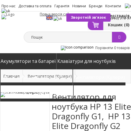
Про нас
Доставка та оплата
Гарантія
Новини
Бренди
Контакти
Повна версія сайту
Вхід
Реєстрація
Зворотній зв'язок
(063) 318-9
Кошик
(0)
Порівняти
0 товарів
Акумулятори та батареї
Клавіатури для ноутбуків
Главная
Вентилятори (Кулери)
Блоки живлення для ноутбуків
Вентилятори (Кулери)
Автомобільні зарядні пристрої
Матриці екрани
Вентилятор для
ноутбука HP 13 Elite
Dragonfly G1, HP 13
Elite Dragonfly G2