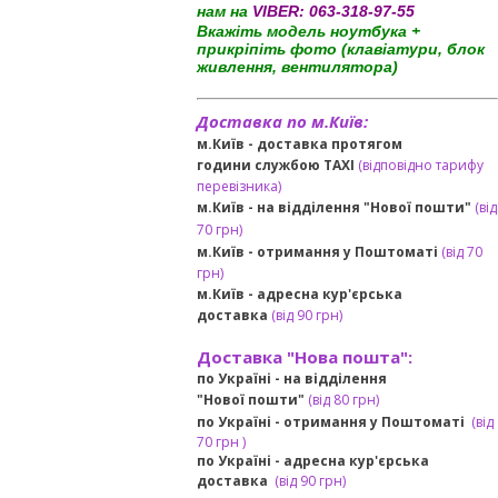
нам на
VIBER:
063-318-97-55
Вкажіть модель ноутбука +
прикріпіть фото (клавіатури, блок
живлення, вентилятора)
Доставка по м.Київ:
м.Київ - доставка протягом
години службою TAXI
(відповідно тарифу
перевізника)
м.Київ - на відділення "Нової пошти"
(від
70 грн)
м.Київ -
отримання у Поштоматі
(від 70
грн)
м.Київ -
адресна кур'єрська
доставка
(
від
90 грн
)
Доставка "Нова пошта":
по Україні -
на відділення
"Нової пошти"
(від 80 грн)
по Україні - отримання у
Поштоматі
(від
7
0 грн
)
по Україні - адресна кур'єрська
доставка
(
від
90 грн)