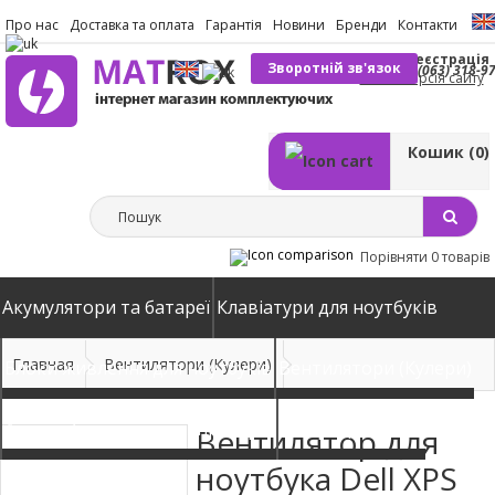
Про нас
Доставка та оплата
Гарантія
Новини
Бренди
Контакти
Вхід
Реєстрація
Зворотній зв'язок
(063) 318-9
Повна версія сайту
Кошик
(0)
Порівняти
0 товарів
Акумулятори та батареї
Клавіатури для ноутбуків
Главная
Вентилятори (Кулери)
Блоки живлення для ноутбуків
Вентилятори (Кулери)
Автомобільні зарядні пристрої
Матриці екрани
Вентилятор для
ноутбука Dell XPS