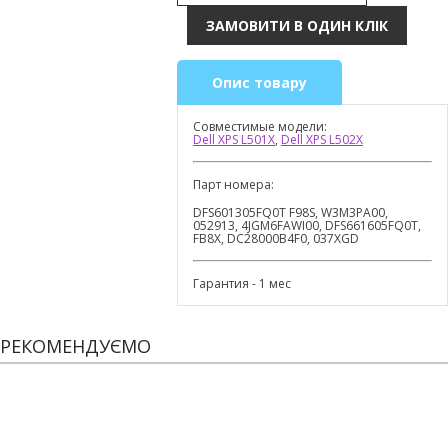
Опис товару
Совместимые модели:
Dell XPS L501X
,
Dell XPS L502X
Парт номера:
DFS601305FQ0T F98S, W3M3PA00,
052913, 4JGM6FAWI00, DFS661605FQ0T,
FB8X, DC28000B4F0, 037XGD
Гарантия - 1 мес
РЕКОМЕНДУЄМО