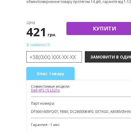
обмін/повернення товару протягом 14 діб, гарантія від 1-12 
Ціна
421
КУПИТИ
грн.
В наявності
Опис товару
Совместимые модели:
Dell XPS 15 L521x
Парт номера:
DFS661605FQ0T, FB8X, DC28000B4F0, 037XGD, AB08505HX
Гарантия - 1 мес