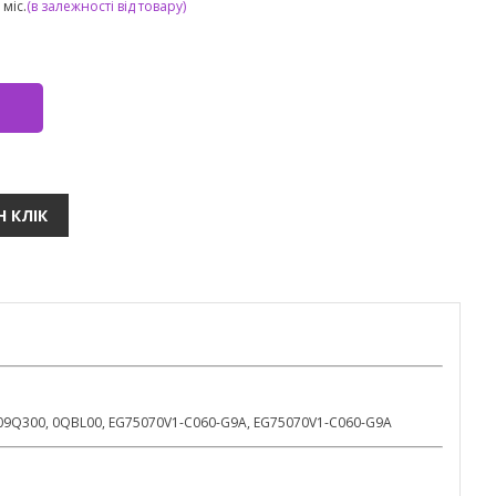
міс.
(в залежності від товару)
09Q300, 0QBL00, EG75070V1-C060-G9A, EG75070V1-C060-G9A