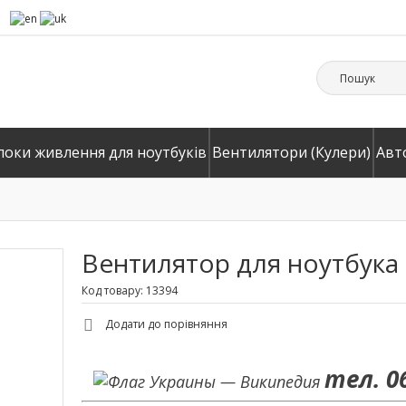
локи живлення для ноутбуків
Вентилятори (Кулери)
Авт
Вентилятор для ноутбука De
Код товару: 13394
Додати до порівняння
тел. 0