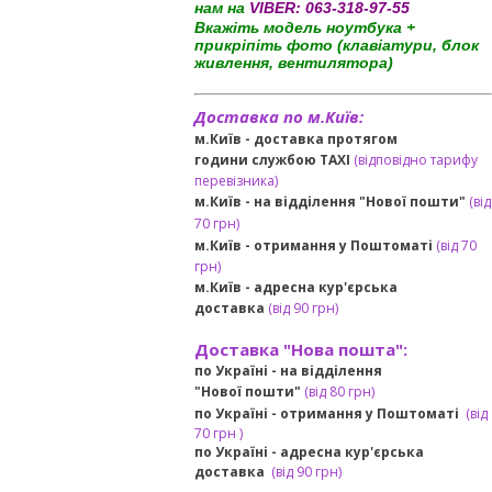
нам на
VIBER:
063-318-97-55
Вкажіть модель ноутбука +
прикріпіть фото (клавіатури, блок
живлення, вентилятора)
Доставка по м.Київ:
м.Київ - доставка протягом
години службою TAXI
(відповідно тарифу
перевізника)
м.Київ - на відділення "Нової пошти"
(від
70 грн)
м.Київ -
отримання у Поштоматі
(від 70
грн)
м.Київ -
адресна кур'єрська
доставка
(
від
90 грн
)
Доставка "Нова пошта":
по Україні -
на відділення
"Нової пошти"
(від 80 грн)
по Україні - отримання у
Поштоматі
(від
7
0 грн
)
по Україні - адресна кур'єрська
доставка
(
від
90 грн)