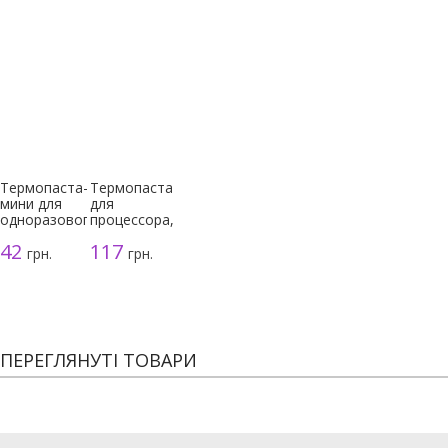
Термопаста-
Термопаста
мини для
для
одноразового
процессора,
использования
серая, 3г
42
117
грн.
грн.
ПЕРЕГЛЯНУТІ ТОВАРИ