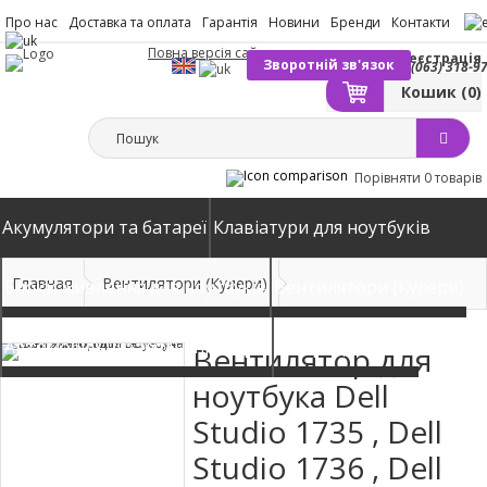
Про нас
Доставка та оплата
Гарантія
Новини
Бренди
Контакти
Повна версія сайту
Вхід
Реєстрація
Зворотній зв'язок
(063) 318-9
Кошик
(0)
Порівняти
0 товарів
Акумулятори та батареї
Клавіатури для ноутбуків
Главная
Вентилятори (Кулери)
Блоки живлення для ноутбуків
Вентилятори (Кулери)
Автомобільні зарядні пристрої
Матриці екрани
Вентилятор для
ноутбука Dell
Studio 1735 , Dell
Studio 1736 , Dell