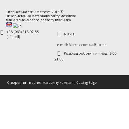
Інтернет магазин
Matrox™
2015 ©
Використання матеріалів сайту можливе
лише з письмового дозволу власника
+38 (063) 318-97-55
м.Київ
(Lifecell)
е-mаil: Matrox.com.ua@ukr.net
Розклад роботи: пн.- нед., 9.00-
21.00
Cтворення інтернет-магазину компанія Cutting Edge