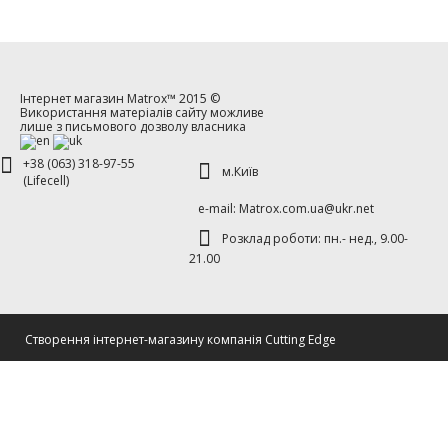
Інтернет магазин
Matrox™
2015 ©
Використання матеріалів сайту можливе
лише з письмового дозволу власника
+38 (063) 318-97-55
м.Київ
(Lifecell)
е-mаil: Matrox.com.ua@ukr.net
Розклад роботи: пн.- нед., 9.00-
21.00
Cтворення інтернет-магазину компанія Cutting Edge