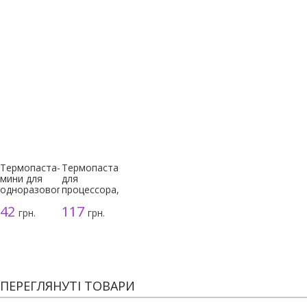
Термопаста-
Термопаста
мини для
для
одноразового
процессора,
использования
серая, 3г
42
117
грн.
грн.
ПЕРЕГЛЯНУТІ ТОВАРИ