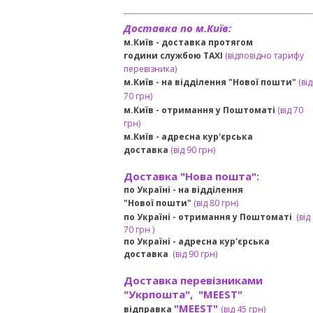
Доставка по м.Київ:
м.Київ - доставка протягом
години службою TAXI
(відповідно тарифу
перевізника)
м.Київ - на відділення "Нової пошти"
(від
70 грн)
м.Київ -
отримання у Поштоматі
(від 70
грн)
м.Київ -
адресна кур'єрська
доставка
(
від
90 грн
)
Доставка "Нова пошта":
по Україні -
на відділення
"Нової пошти"
(від 80 грн)
по Україні - отримання у
Поштоматі
(від
7
0 грн
)
по Україні - адресна кур'єрська
доставка
(
від
90 грн)
Доставка перевізниками
"Укрпошта", "MEEST"
"MEEST"
відправка
(від 45 грн
)