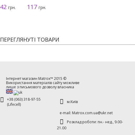
использования
серая, 3г
42
117
грн.
грн.
ПЕРЕГЛЯНУТІ ТОВАРИ
Інтернет магазин
Matrox™
2015 ©
Використання матеріалів сайту можливе
лише з письмового дозволу власника
+38 (063) 318-97-55
м.Київ
(Lifecell)
е-mаil: Matrox.com.ua@ukr.net
Розклад роботи: пн.- нед., 9.00-
21.00