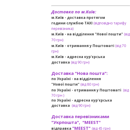
Доставка по м.Київ:
м.Київ - доставка протягом
години службою TAXI
(відповідно тарифу
перевізника)
м.Київ - на відділення "Нової пошти"
(від
70 грн)
м.Київ -
отримання у Поштоматі
(від 70
грн)
м.Київ -
адресна кур'єрська
доставка
(
від
90 грн
)
Доставка "Нова пошта":
по Україні -
на відділення
"Нової пошти"
(від 80 грн)
по Україні - отримання у
Поштоматі
(від
7
0 грн
)
по Україні - адресна кур'єрська
доставка
(
від
90 грн)
Доставка перевізниками
"Укрпошта", "MEEST"
"MEEST"
відправка
(від 45 грн
)