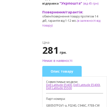
"Укрпошта"
відправка
(від 45 грн
)
Повернення/гарантія:
обмін/повернення товару протягом 14
діб, гарантія від 1-12 міс.
(в залежності від
товару)
Ціна
281
грн.
Немає в наявності
Опис товару
Совместимые модели:
Dell Latitude E5400
,
Dell Latitude E5400I
,
Dell Latitude E5500
Парт номера:
GB0507PGV1-a, F0240, C946C, F7E8-CW