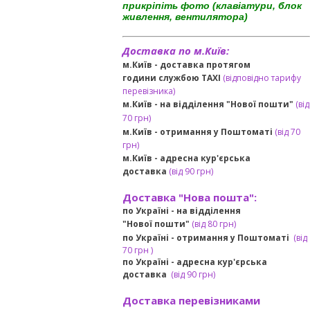
прикріпіть фото (клавіатури, блок
живлення, вентилятора)
Доставка по м.Київ:
м.Київ - доставка протягом
години службою TAXI
(відповідно тарифу
перевізника)
м.Київ - на відділення "Нової пошти"
(від
70 грн)
м.Київ -
отримання у Поштоматі
(від 70
грн)
м.Київ -
адресна кур'єрська
доставка
(
від
90 грн
)
Доставка "Нова пошта":
по Україні -
на відділення
"Нової пошти"
(від 80 грн)
по Україні - отримання у
Поштоматі
(від
7
0 грн
)
по Україні - адресна кур'єрська
доставка
(
від
90 грн)
Доставка перевізниками