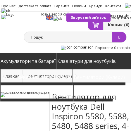
Про нас
Доставка та оплата
Гарантія
Новини
Бренди
Контакти
Повна версія сайту
Вхід
Реєстрація
Зворотній зв'язок
(063) 318-9
Кошик
(0)
Порівняти
0 товарів
Акумулятори та батареї
Клавіатури для ноутбуків
Главная
Вентилятори (Кулери)
Блоки живлення для ноутбуків
Вентилятори (Кулери)
Автомобільні зарядні пристрої
Матриці екрани
Вентилятор для
ноутбука Dell
Inspiron 5580, 5588,
5480, 5488 series, 4-