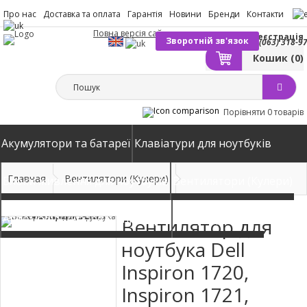
Про нас
Доставка та оплата
Гарантія
Новини
Бренди
Контакти
Повна версія сайту
Вхід
Реєстрація
Зворотній зв'язок
(063) 318-9
Кошик
(0)
Порівняти
0 товарів
Акумулятори та батареї
Клавіатури для ноутбуків
Главная
Вентилятори (Кулери)
Блоки живлення для ноутбуків
Вентилятори (Кулери)
Автомобільні зарядні пристрої
Матриці екрани
Вентилятор для
ноутбука Dell
Inspiron 1720,
Inspiron 1721,