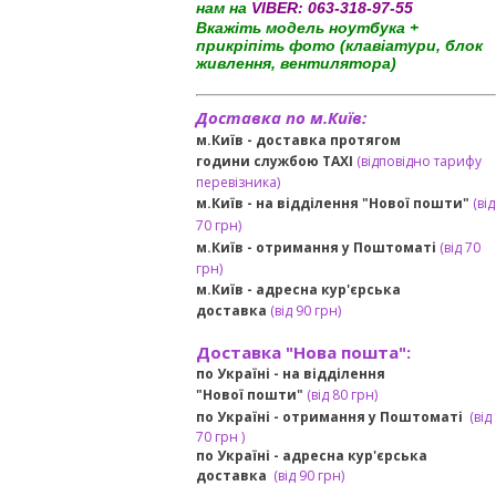
нам на
VIBER:
063-318-97-55
Вкажіть модель ноутбука +
прикріпіть фото (клавіатури, блок
живлення, вентилятора)
Доставка по м.Київ:
м.Київ - доставка протягом
години службою TAXI
(відповідно тарифу
перевізника)
м.Київ - на відділення "Нової пошти"
(від
70 грн)
м.Київ -
отримання у Поштоматі
(від 70
грн)
м.Київ -
адресна кур'єрська
доставка
(
від
90 грн
)
Доставка "Нова пошта":
по Україні -
на відділення
"Нової пошти"
(від 80 грн)
по Україні - отримання у
Поштоматі
(від
7
0 грн
)
по Україні - адресна кур'єрська
доставка
(
від
90 грн)