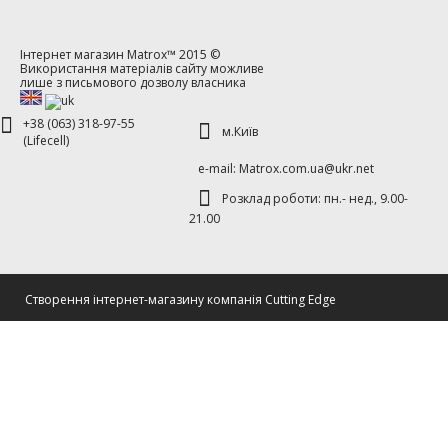
Інтернет магазин
Matrox™
2015 ©
Використання матеріалів сайту можливе
лише з письмового дозволу власника
+38 (063) 318-97-55
м.Київ
(Lifecell)
е-mаil: Matrox.com.ua@ukr.net
Розклад роботи: пн.- нед., 9.00-
21.00
Cтворення інтернет-магазину компанія Cutting Edge