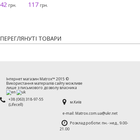
42
117
грн.
грн.
ПЕРЕГЛЯНУТІ ТОВАРИ
Інтернет магазин
Matrox™
2015 ©
Використання матеріалів сайту можливе
лише з письмового дозволу власника
+38 (063) 318-97-55
м.Київ
(Lifecell)
е-mаil: Matrox.com.ua@ukr.net
Розклад роботи: пн.- нед., 9.00-
21.00