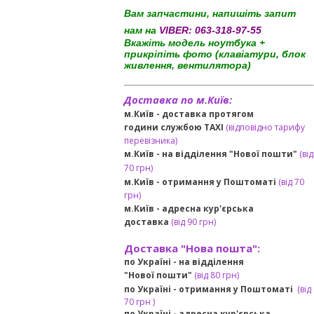
Вам запчастини, напишіть запит
нам на
VIBER:
063-318-97-55
Вкажіть модель ноутбука +
прикріпіть фото (клавіатури, блок
живлення, вентилятора)
Доставка по м.Київ:
м.Київ - доставка протягом
години службою TAXI
(відповідно тарифу
перевізника)
м.Київ - на відділення "Нової пошти"
(від
70 грн)
м.Київ -
отримання у Поштоматі
(від 70
грн)
м.Київ -
адресна кур'єрська
доставка
(
від
90 грн
)
Доставка "Нова пошта":
по Україні -
на відділення
"Нової пошти"
(від 80 грн)
по Україні - отримання у
Поштоматі
(від
7
0 грн
)
по Україні - адресна кур'єрська