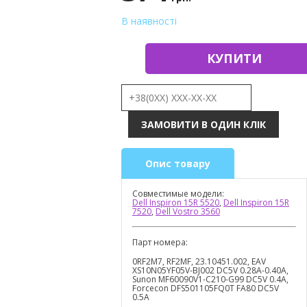
В наявності
КУПИТИ
Опис товару
Совместимые модели:
Dell Inspiron 15R 5520
,
Dell Inspiron 15R
7520
,
Dell Vostro 3560
Парт номера:
0RF2M7, RF2MF, 23.10451.002, EAV
XS10N05YF05V-BJ002 DC5V 0.28A-0.40A,
Sunon MF60090V1-C210-G99 DC5V 0.4A,
Forcecon DFS501105FQ0T FA80 DC5V
0.5A