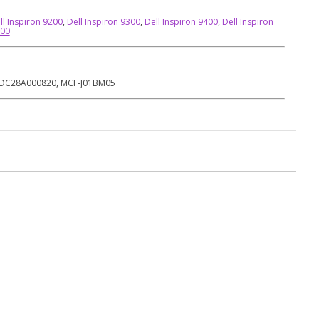
ll Inspiron 9200
,
Dell Inspiron 9300
,
Dell Inspiron 9400
,
Dell Inspiron
000
 DC28A000820, MCF-J01BM05