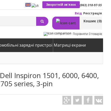
Зворотній зв'язок
(063) 318-97-55
Вхід
Реєстрація
Кошик
(0)
Порівняти
0 товарів
омобільні зарядні пристрої
Матриці екрани
ll Inspiron 1501, 6000, 6400,
705 series, 3-pin