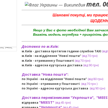
тел. 0
Шановні покупці, ми працює
ЩОДЕННО 
Якщо у Вас є фото необхідної Вам запчас
Вкажіть модель ноутбука + прикріпіть фо
Доставка по м.Київ:
м.Київ - доставка протягом години службою TAXI
(від
м.Київ - на відділення "Нової пошти"
(від 70 грн)
м.Київ -
отримання у Поштоматі
(від 70 грн)
м.Київ -
адресна кур'єрська доставка
(
від
90 грн
)
Доставка "Нова пошта":
по Україні -
на відділення "Нової пошти"
(від 80 грн)
по Україні - отримання у
Поштоматі
(від 7
0 грн
)
по Україні - адресна кур'єрська доставка
(
від
90 грн)
Доставка перевізниками "Укрпошта", "MEES
"MEEST"
відправка
(від 45 грн
)
"Укрпошта"
відправка
(від 45 грн
)