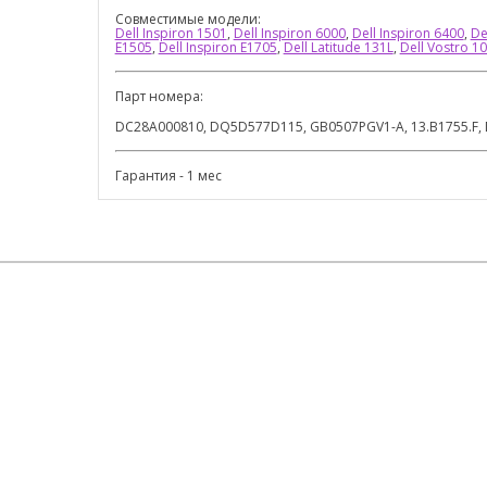
Совместимые модели:
Dell Inspiron 1501
,
Dell Inspiron 6000
,
Dell Inspiron 6400
,
De
E1505
,
Dell Inspiron E1705
,
Dell Latitude 131L
,
Dell Vostro 1
Парт номера:
DC28A000810, DQ5D577D115, GB0507PGV1-A, 13.B1755.F,
Гарантия - 1 мес