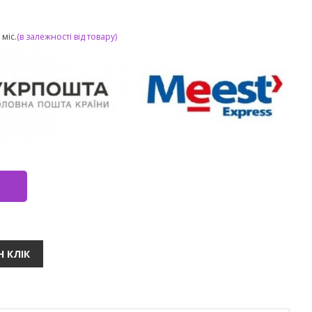
міс.
(в залежності від товару)