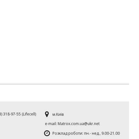
) 318-97-55 (Lifecell)
м.Київ
е-mаil: Matrox.com.ua@ukr.net
Розклад роботи: пн.- нед., 9.00-21.00