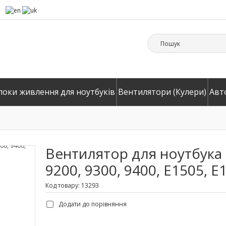
локи живлення для ноутбуків
Вентилятори (Кулери)
Авт
Вентилятор для ноутбука De
9200, 9300, 9400, E1505, E1
Код товару: 13293
Додати до порівняння