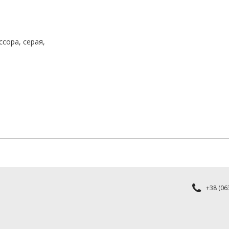
сора, серая,
+38 (063