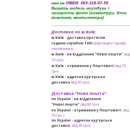
нам на
VIBER:
063-318-97-55
Вкажіть модель ноутбука +
прикріпіть фото (клавіатури, блок
живлення, вентилятора)
Доставка по м.Київ:
м.Київ - доставка протягом
години службою TAXI
(відповідно тарифу
перевізника)
м.Київ - на відділення "Нової пошти"
(від
70 грн)
м.Київ -
отримання у Поштоматі
(від 70
грн)
м.Київ -
адресна кур'єрська
доставка
(
від
90 грн
)
Доставка "Нова пошта":
по Україні -
на відділення
"Нової пошти"
(від 80 грн)
по Україні - отримання у
Поштоматі
(від
7
0 грн
)
по Україні - адресна кур'єрська
доставка
(
від
90 грн)