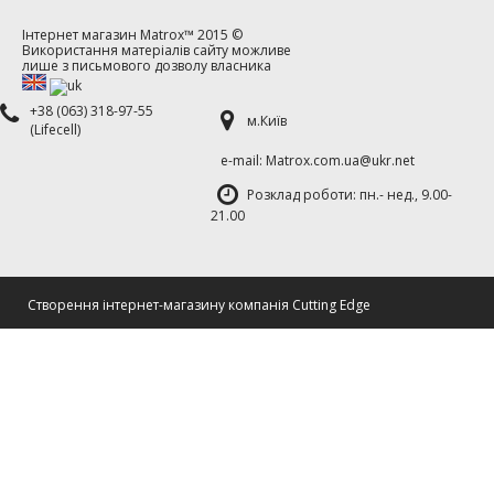
Інтернет магазин
Matrox™
2015 ©
Використання матеріалів сайту можливе
лише з письмового дозволу власника
+38 (063) 318-97-55
м.Київ
(Lifecell)
е-mаil: Matrox.com.ua@ukr.net
Розклад роботи: пн.- нед., 9.00-
21.00
Cтворення інтернет-магазину компанія Cutting Edge