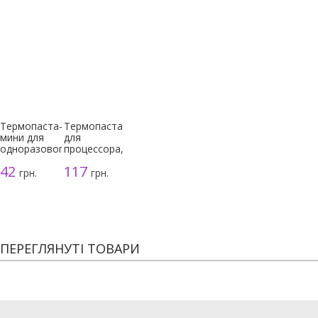
Термопаста-
Термопаста
мини для
для
одноразового
процессора,
использования
серая, 3г
42
117
грн.
грн.
ПЕРЕГЛЯНУТІ ТОВАРИ