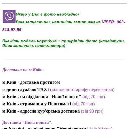
Якщо у Вас є фото необхідної
Вам запчастини, напишіть запит нам на
VIBER:
063-
318-97-55
Вкажіть модель ноутбука + прикріпіть фото (клавіатури,
блок живлення, вентилятора)
Доставка по м.Київ:
м.Київ - доставка протягом
години службою TAXI
(відповідно тарифу перевізника)
м.Київ - на відділення "Нової пошти"
(від 70 грн)
м.Київ -
отримання у Поштоматі
(від 70 грн)
м.Київ -
адресна кур'єрська доставка
(
від
90 грн
)
Доставка "Нова пошта":
по Україні -
на відділення "Нової пошти"
(від 80 грн)