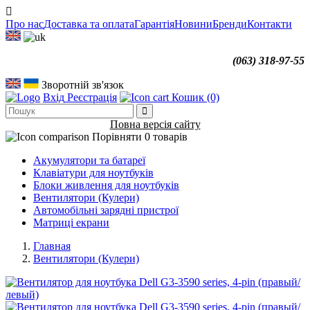
Про нас
Доставка та оплата
Гарантія
Новини
Бренди
Контакти
(063) 318-97-55
Зворотній зв'язок
Вхід
Реєстрація
Кошик
(0)
Повна версія сайту
Порівняти
0 товарів
Акумулятори та батареї
Клавіатури для ноутбуків
Блоки живлення для ноутбуків
Вентилятори (Кулери)
Автомобільні зарядні пристрої
Матриці екрани
Главная
Вентилятори (Кулери)