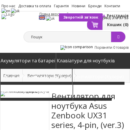
Про нас
Доставка та оплата
Гарантія
Новини
Бренди
Контакти
Повна версія сайту
Вхід
Реєстрація
Зворотній зв'язок
(063) 318-97-55
Кошик
(0)
Порівняти
0 товарів
Акумулятори та батареї
Клавіатури для ноутбуків
Главная
Вентилятори (Кулери)
Блоки живлення для ноутбуків
Вентилятори (Кулери)
Автомобільні зарядні пристрої
Матриці екрани
Вентилятор для
ноутбука Asus
Zenbook UX31
series, 4-pin, (ver.3)