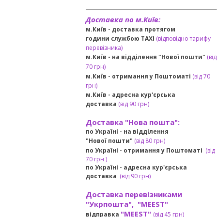
Доставка по м.Київ:
м.Київ - доставка протягом
години службою TAXI
(відповідно тарифу
перевізника)
м.Київ - на відділення "Нової пошти"
(від
70 грн)
м.Київ -
отримання у Поштоматі
(від 70
грн)
м.Київ -
адресна кур'єрська
доставка
(
від
90 грн
)
Доставка "Нова пошта":
по Україні -
на відділення
"Нової пошти"
(від 80 грн)
по Україні - отримання у
Поштоматі
(від
7
0 грн
)
по Україні - адресна кур'єрська
доставка
(
від
90 грн)
Доставка перевізниками
"Укрпошта", "MEEST"
"MEEST"
відправка
(від 45 грн
)