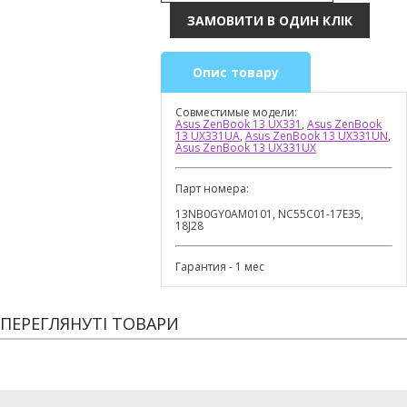
Опис товару
Совместимые модели:
Asus ZenBook 13 UX331
,
Asus ZenBook
13 UX331UA
,
Asus ZenBook 13 UX331UN
,
Asus ZenBook 13 UX331UX
Парт номера:
13NB0GY0AM0101, NC55C01-17E35,
18J28
Гарантия - 1 мес
ПЕРЕГЛЯНУТІ ТОВАРИ