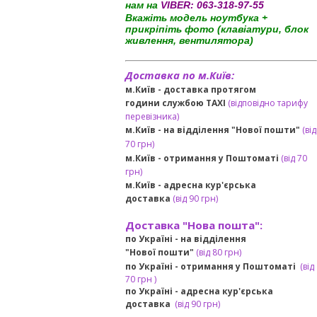
нам на
VIBER:
063-318-97-55
Вкажіть модель ноутбука +
прикріпіть фото (клавіатури, блок
живлення, вентилятора)
Доставка по м.Київ:
м.Київ - доставка протягом
години службою TAXI
(відповідно тарифу
перевізника)
м.Київ - на відділення "Нової пошти"
(від
70 грн)
м.Київ -
отримання у Поштоматі
(від 70
грн)
м.Київ -
адресна кур'єрська
доставка
(
від
90 грн
)
Доставка "Нова пошта":
по Україні -
на відділення
"Нової пошти"
(від 80 грн)
по Україні - отримання у
Поштоматі
(від
7
0 грн
)
по Україні - адресна кур'єрська
доставка
(
від
90 грн)