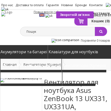
Про нас
Доставка та оплата
Гарантія
Новини
Бренди
Контакти
Повна версія сайту
Вхід
Реєстрація
Зворотній зв'язок
(063) 318-9
Кошик
(0)
Порівняти
0 товарів
Акумулятори та батареї
Клавіатури для ноутбуків
Главная
Вентилятори (Кулери)
Блоки живлення для ноутбуків
Вентилятори (Кулери)
Автомобільні зарядні пристрої
Матриці екрани
Вентилятор для
ноутбука Asus
ZenBook 13 UX331,
UX331UA,