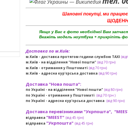
тел. 0
Шановні покупці, ми працює
ЩОДЕННО 
Якщо у Вас є фото необхідної Вам запчас
Вкажіть модель ноутбука + прикріпіть фо
Доставка по м.Київ:
м.Київ - доставка протягом години службою TAXI
(від
м.Київ - на відділення "Нової пошти"
(від 70 грн)
м.Київ -
отримання у Поштоматі
(від 70 грн)
м.Київ -
адресна кур'єрська доставка
(
від
90 грн
)
Доставка "Нова пошта":
по Україні -
на відділення "Нової пошти"
(від 80 грн)
по Україні - отримання у
Поштоматі
(від 7
0 грн
)
по Україні - адресна кур'єрська доставка
(
від
90 грн)
Доставка перевізниками "Укрпошта", "MEES
"MEEST"
відправка
(від 45 грн
)
"Укрпошта"
відправка
(від 45 грн
)