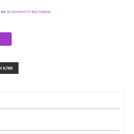
міс.
(в залежності від товару)