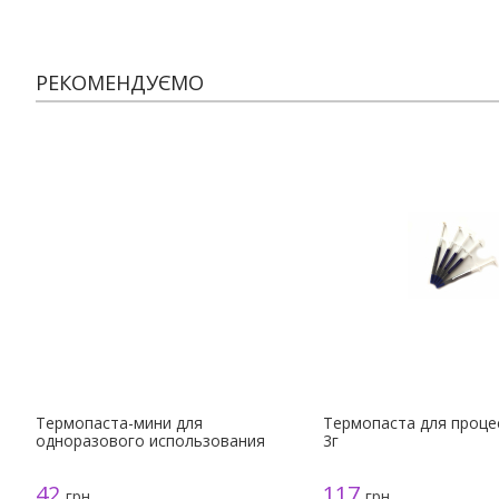
РЕКОМЕНДУЄМО
Термопаста-мини для
Термопаста для процес
одноразового использования
3г
42
117
грн.
грн.