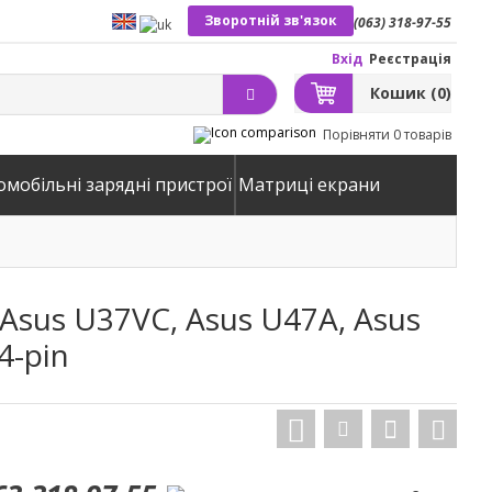
Зворотній зв'язок
(063) 318-97-55
Вхід
Реєстрація
Кошик
(0)
Порівняти
0 товарів
омобільні зарядні пристрої
Матриці екрани
Asus U37VC, Asus U47A, Asus
4-pin