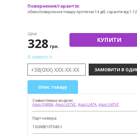
Повернення/гарантія:
обмін/повернення товару протягом 14 діб, гарантія від 1-12 
Ціна
328
КУПИТИ
грн.
В наявності
Опис товару
Совместимые модели:
Asus Q400A
,
Asus U37VC
,
Asus U47A
,
Asus U47VC
Парт номера:
13GN8E10T040-1