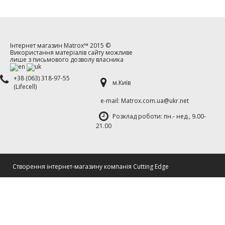
Інтернет магазин
Matrox™
2015 ©
Використання матеріалів сайту можливе
лише з письмового дозволу власника
+38 (063) 318-97-55
м.Київ
(Lifecell)
е-mаil: Matrox.com.ua@ukr.net
Розклад роботи: пн.- нед., 9.00-
21.00
Cтворення інтернет-магазину компанія Cutting Edge