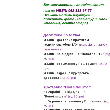
Вам запчастини, напишіть запит
нам на
VIBER:
063-318-97-55
Вкажіть модель ноутбука +
прикріпіть фото (клавіатури, блок
живлення, вентилятора)
Доставка по м.Київ:
м.Київ - доставка протягом
години службою TAXI
(відповідно тарифу
перевізника)
м.Київ - на відділення "Нової пошти"
(від
70 грн)
м.Київ -
отримання у Поштоматі
(від 70
грн)
м.Київ -
адресна кур'єрська
доставка
(
від
90 грн
)
Доставка "Нова пошта":
по Україні -
на відділення
"Нової пошти"
(від 80 грн)
по Україні - отримання у
Поштоматі
(від
7
0 грн
)
по Україні - адресна кур'єрська