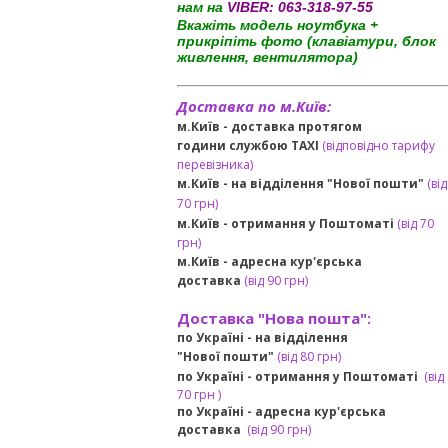
нам на
VIBER:
063-318-97-55
Вкажіть модель ноутбука +
прикріпіть фото (клавіатури, блок
живлення, вентилятора)
Доставка по м.Київ:
м.Київ - доставка протягом
години службою TAXI
(відповідно тарифу
перевізника)
м.Київ - на відділення "Нової пошти"
(від
70 грн)
м.Київ -
отримання у Поштоматі
(від 70
грн)
м.Київ -
адресна кур'єрська
доставка
(
від
90 грн
)
Доставка "Нова пошта":
по Україні -
на відділення
"Нової пошти"
(від 80 грн)
по Україні - отримання у
Поштоматі
(від
7
0 грн
)
по Україні - адресна кур'єрська
доставка
(
від
90 грн)