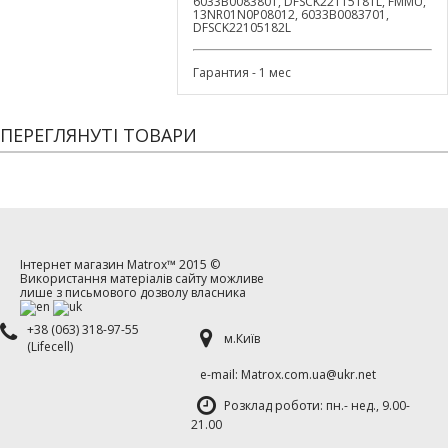
6033B0083801, DFSCK22115181L, FMMU,
13NR01N0P08012, 6033B0083701,
DFSCK22105182L
Гарантия - 1 мес
ПЕРЕГЛЯНУТІ ТОВАРИ
Інтернет магазин
Matrox™
2015 ©
Використання матеріалів сайту можливе
лише з письмового дозволу власника
+38 (063) 318-97-55
м.Київ
(Lifecell)
е-mаil: Matrox.com.ua@ukr.net
Розклад роботи: пн.- нед., 9.00-
21.00