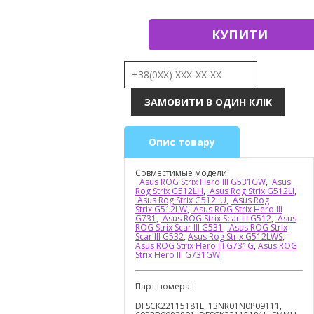
КУПИТИ
Опис товару
Совместимые модели:
Asus ROG Strix Hero III G531GW
,
Asus
Rog Strix G512LH
,
Asus Rog Strix G512LI
,
Asus Rog Strix G512LU
,
Asus Rog
Strix G512LW
,
Asus ROG Strix Hero III
G731
,
Asus ROG Strix Scar III G512
,
Asus
ROG Strix Scar III G531
,
Asus ROG Strix
Scar III G532
,
Asus Rog Strix G512LWS
,
Asus ROG Strix Hero III G731G
,
Asus ROG
Strix Hero III G731GW
Парт номера:
DFSCK22115181L, 13NR01N0P09111,