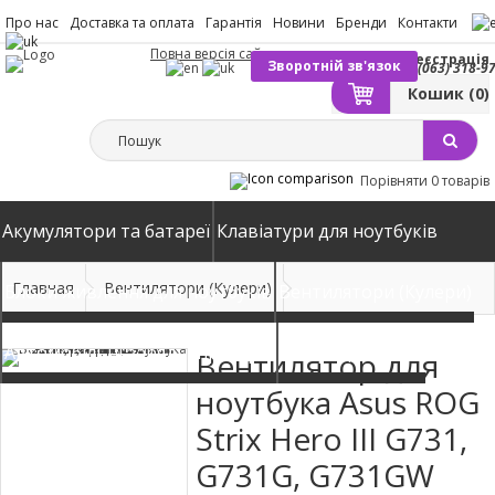
Про нас
Доставка та оплата
Гарантія
Новини
Бренди
Контакти
Повна версія сайту
Вхід
Реєстрація
Зворотній зв'язок
(063) 318-9
Кошик
(0)
Порівняти
0 товарів
Акумулятори та батареї
Клавіатури для ноутбуків
Главная
Вентилятори (Кулери)
Блоки живлення для ноутбуків
Вентилятори (Кулери)
Автомобільні зарядні пристрої
Матриці екрани
Вентилятор для
ноутбука Asus ROG
Strix Hero III G731,
G731G, G731GW