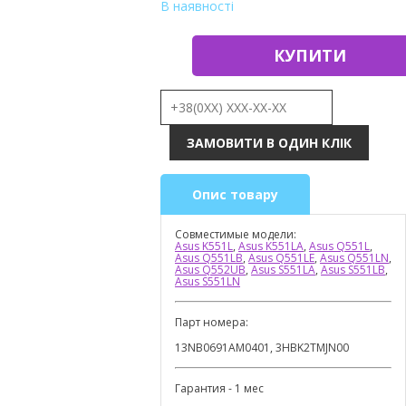
В наявності
КУПИТИ
Опис товару
Совместимые модели:
Asus K551L
,
Asus K551LA
,
Asus Q551L
,
Asus Q551LB
,
Asus Q551LE
,
Asus Q551LN
,
Asus Q552UB
,
Asus S551LA
,
Asus S551LB
,
Asus S551LN
Парт номера:
13NB0691AM0401, 3HBK2TMJN00
Гарантия - 1 мес