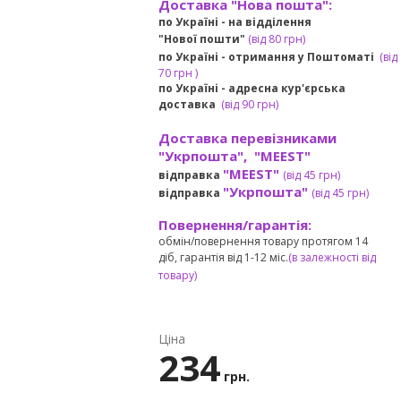
Доставка "Нова пошта":
по Україні -
на відділення
"Нової пошти"
(від 80 грн)
по Україні - отримання у
Поштоматі
(від
7
0 грн
)
по Україні - адресна кур'єрська
доставка
(
від
90 грн)
Доставка перевізниками
"Укрпошта", "MEEST"
"MEEST"
відправка
(від 45 грн
)
"Укрпошта"
відправка
(від 45 грн
)
Повернення/гарантія:
обмін/повернення товару протягом 14
діб, гарантія від 1-12 міс.
(в залежності від
товару)
Ціна
234
грн.