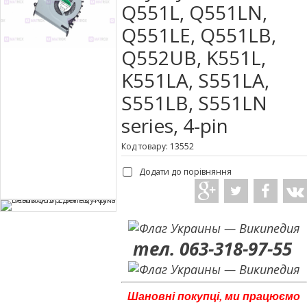
Q551L, Q551LN,
Q551LE, Q551LB,
Q552UB, K551L,
K551LA, S551LA,
S551LB, S551LN
series, 4-pin
Код товару: 13552
Додати до порівняння
тел. 063-318-97-55
Шановні покупці, ми працюємо