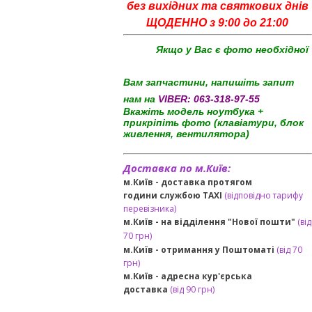
без вихідних та святкових днів
ЩОДЕННО з 9:00 до 21:00
Якщо у Вас є фото необхідної
Вам запчастини, напишіть запит
нам на
VIBER:
063-318-97-55
Вкажіть модель ноутбука +
прикріпіть фото (клавіатури, блок
живлення, вентилятора)
Доставка по м.Київ:
м.Київ - доставка протягом
години службою TAXI
(відповідно тарифу
перевізника)
м.Київ - на відділення "Нової пошти"
(від
70 грн)
м.Київ -
отримання у Поштоматі
(від 70
грн)
м.Київ -
адресна кур'єрська
доставка
(
від
90 грн
)