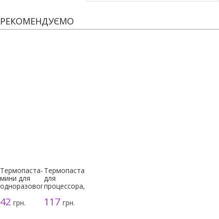
РЕКОМЕНДУЄМО
Термопаста-
Термопаста
мини для
для
одноразового
процессора,
использования
серая, 3г
42
117
грн.
грн.