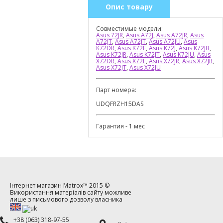
Опис товару
Совместимые модели:
Asus 72JR
,
Asus A72J
,
Asus A72JR
,
Asus
A72JT
,
Asus A72JT
,
Asus A72JU
,
Asus
K72DR
,
Asus K72F
,
Asus K72J
,
Asus K72JB
,
Asus K72JR
,
Asus K72JT
,
Asus K72JU
,
Asus
X72DR
,
Asus X72F
,
Asus X72JR
,
Asus X72JR
,
Asus X72JT
,
Asus X72JU
Парт номера:
UDQFRZH15DAS
Гарантия - 1 мес
Інтернет магазин
Matrox™
2015 ©
Використання матеріалів сайту можливе
лише з письмового дозволу власника
+38 (063) 318-97-55