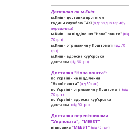
Доставка по м.Київ:
м.Київ - доставка протягом
години службою TAXI
(відповідно тарифу
перевізника)
м.Київ - на відділення "Нової пошти"
(від
70 грн)
м.Київ -
отримання у Поштоматі
(від 70
грн)
м.Київ -
адресна кур'єрська
доставка
(
від
90 грн
)
Доставка "Нова пошта":
по Україні -
на відділення
"Нової пошти"
(від 80 грн)
по Україні - отримання у
Поштоматі
(від
7
0 грн
)
по Україні - адресна кур'єрська
доставка
(
від
90 грн)
Доставка перевізниками
"Укрпошта", "MEEST"
"MEEST"
відправка
(від 45 грн
)