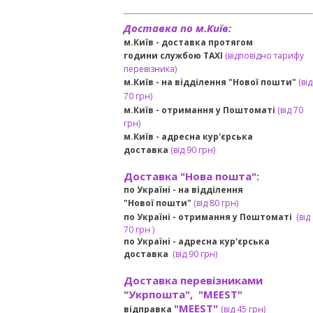
Доставка по м.Київ:
м.Київ - доставка протягом
години службою TAXI
(відповідно тарифу
перевізника)
м.Київ - на відділення "Нової пошти"
(від
70 грн)
м.Київ -
отримання у Поштоматі
(від 70
грн)
м.Київ -
адресна кур'єрська
доставка
(
від
90 грн
)
Доставка "Нова пошта":
по Україні -
на відділення
"Нової пошти"
(від 80 грн)
по Україні - отримання у
Поштоматі
(від
7
0 грн
)
по Україні - адресна кур'єрська
доставка
(
від
90 грн)
Доставка перевізниками
"Укрпошта", "MEEST"
"MEEST"
відправка
(від 45 грн
)