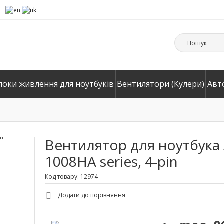
локи живлення для ноутбуків
Вентилятори (Кулери)
Авт
Вентилятор для ноутбука 
1008HA series, 4-pin
Код товару: 12974
Додати до порівняння