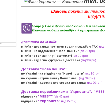
тел. 0
Шановні покупці, ми працює
ЩОДЕННО 
Якщо у Вас є фото необхідної Вам запчас
Вкажіть модель ноутбука + прикріпіть фо
Доставка по м.Київ:
м.Київ - доставка протягом години службою TAXI
(від
м.Київ - на відділення "Нової пошти"
(від 70 грн)
м.Київ -
отримання у Поштоматі
(від 70 грн)
м.Київ -
адресна кур'єрська доставка
(
від
90 грн
)
Доставка "Нова пошта":
по Україні -
на відділення "Нової пошти"
(від 80 грн)
по Україні - отримання у
Поштоматі
(від 7
0 грн
)
по Україні - адресна кур'єрська доставка
(
від
90 грн)
Доставка перевізниками "Укрпошта", "MEES
"MEEST"
відправка
(від 45 грн
)
"Укрпошта"
відправка
(від 45 грн
)