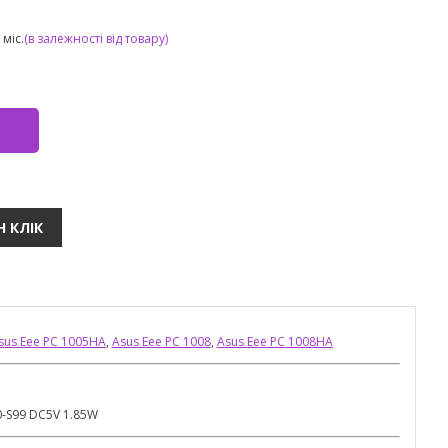
міс.
(в залежності від товару)
sus Eee PC 1005HA
,
Asus Eee PC 1008
,
Asus Eee PC 1008HA
0-S99 DC5V 1.85W