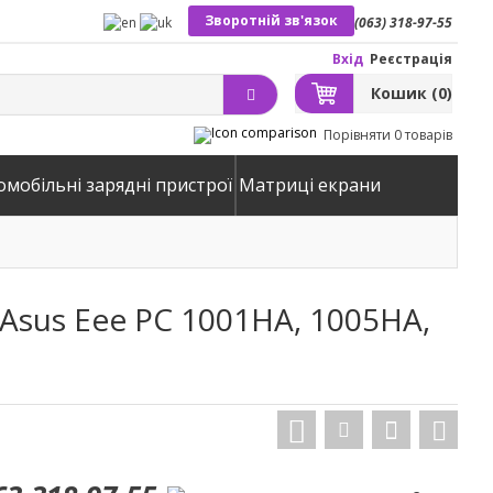
Зворотній зв'язок
(063) 318-97-55
Вхід
Реєстрація
Кошик
(0)
Порівняти
0 товарів
омобільні зарядні пристрої
Матриці екрани
Asus Eee PC 1001HA, 1005HA,