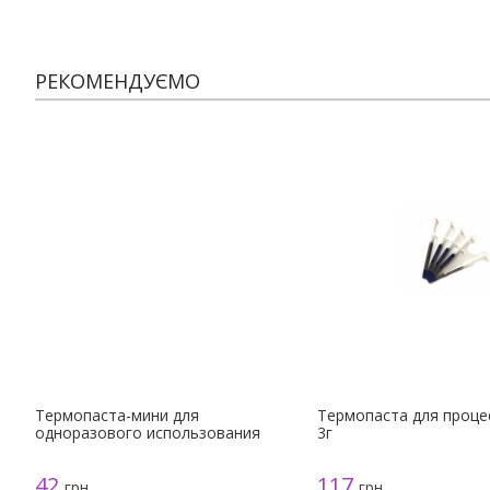
РЕКОМЕНДУЄМО
Термопаста-мини для
Термопаста для процес
одноразового использования
3г
42
117
грн.
грн.