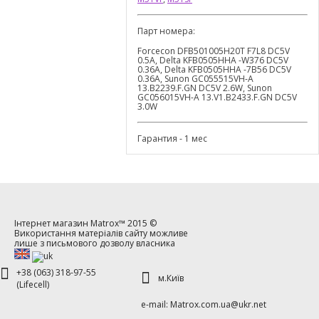
Парт номера:
Forcecon DFB501005H20T F7L8 DC5V
0.5A, Delta KFB0505HHA -W376 DC5V
0.36A, Delta KFB0505HHA -7B56 DC5V
0.36A, Sunon GC055515VH-A
13.B2239.F.GN DC5V 2.6W, Sunon
GC056015VH-A 13.V1.B2433.F.GN DC5V
3.0W
Гарантия - 1 мес
Інтернет магазин
Matrox™
2015 ©
Використання матеріалів сайту можливе
лише з письмового дозволу власника
+38 (063) 318-97-55
м.Київ
(Lifecell)
е-mаil: Matrox.com.ua@ukr.net