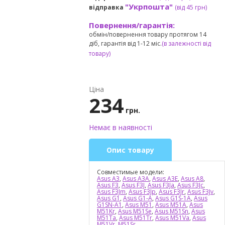
"Укрпошта"
відправка
(від 45 грн
)
Повернення/гарантія:
обмін/повернення товару протягом 14
діб, гарантія від 1-12 міс.
(в залежності від
товару)
Ціна
234
грн.
Немає в наявності
Опис товару
Совместимые модели:
Asus A3
,
Asus A3A
,
Asus A3E
,
Asus A8
,
Asus F3
,
Asus F3J
,
Asus F3Ja
,
Asus F3Jc
,
Asus F3Jm
,
Asus F3Jp
,
Asus F3Jr
,
Asus F3Jv
,
Asus G1
,
Asus G1-A
,
Asus G1S-1A
,
Asus
G1SN-A1
,
Asus M51
,
Asus M51A
,
Asus
M51Kr
,
Asus M51Se
,
Asus M51Sn
,
Asus
M51Ta
,
Asus M51Tr
,
Asus M51Va
,
Asus
M51Vr
,
M51Sr