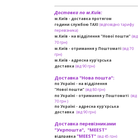
Доставка по м.Київ:
м.Київ - доставка протягом
години службою TAXI
(відповідно тарифу
перевізника)
м.Київ - на відділення "Нової пошти"
(від
70 грн)
м.Київ -
отримання у Поштоматі
(від 70
грн)
м.Київ -
адресна кур'єрська
доставка
(
від
90 грн
)
Доставка "Нова пошта":
по Україні -
на відділення
"Нової пошти"
(від 80 грн)
по Україні - отримання у
Поштоматі
(від
7
0 грн
)
по Україні - адресна кур'єрська
доставка
(
від
90 грн)
Доставка перевізниками
"Укрпошта", "MEEST"
"MEEST"
відправка
(від 45 грн
)